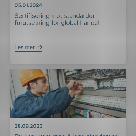
Dato
05.01.2024
Sertifisering mot standarder -
forutsetning for global handel
Les mer
Dato
28.09.2023