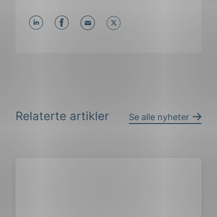
Del
Del
Del
påLinkedIn
påFacebook
påMail
Relaterte artikler
Se alle nyheter