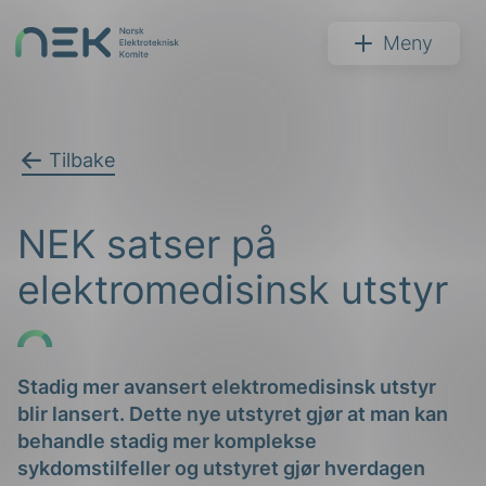
Hopp
til
NEK
Meny
innhold
Tilbake
Søk
NEK satser på
elektromedisinsk utstyr
arer
Stadig mer avansert elektromedisinsk utstyr
blir lansert. Dette nye utstyret gjør at man kan
arder
behandle stadig mer komplekse
apet
sykdomstilfeller og utstyret gjør hverdagen