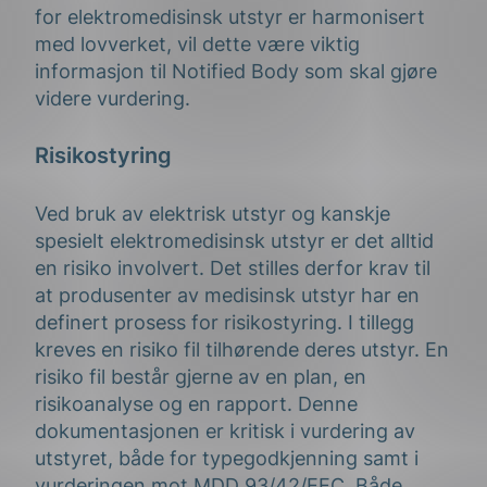
for elektromedisinsk utstyr er harmonisert
med lovverket, vil dette være viktig
informasjon til Notified Body som skal gjøre
videre vurdering.
Risikostyring
Ved bruk av elektrisk utstyr og kanskje
spesielt elektromedisinsk utstyr er det alltid
en risiko involvert. Det stilles derfor krav til
at produsenter av medisinsk utstyr har en
definert prosess for risikostyring. I tillegg
kreves en risiko fil tilhørende deres utstyr. En
risiko fil består gjerne av en plan, en
risikoanalyse og en rapport. Denne
dokumentasjonen er kritisk i vurdering av
utstyret, både for typegodkjenning samt i
vurderingen mot
MDD 93/42/EEC
. Både