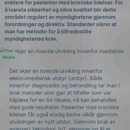
enklere for pasienter med kroniske lidelser. For
å ivareta sikkerhet og sikre kvalitet blir dette
området regulert av myndighetene gjennom
forordninger og direktiv. Standarder sikrer at
man har metoder for å tilfredsstille
myndighetenes krav.
g
Adobe
Det skjer en rivende utvikling innenfor
elektromedisinsk utstyr (utstyr). Både
n
innenfor diagnostikk og behandling tar man i
bruk metoder som gjør at tilfeller som var
håpløse for en tid tilbake, nå kan behandles
med gode resultater. Pasienter med kroniske
lidelser får også stadig bedre vilkår gjennom
utviklingen av nytt utstyr. Gjennom bruk av
avansert teknologi, IoT, sensorer og AI er