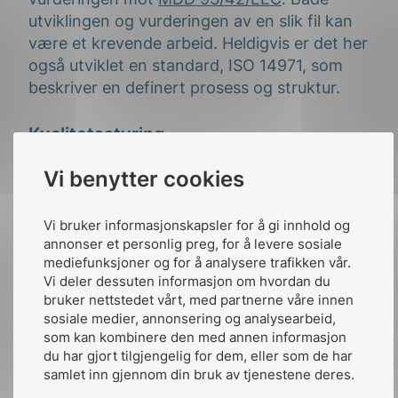
utviklingen og vurderingen av en slik fil kan
være et krevende arbeid. Heldigvis er det her
også utviklet en standard, ISO 14971, som
beskriver en definert prosess og struktur.
Kvalitetsstyring
Vi benytter cookies
Som nevnt tidligere, stilles også krav til
produsenter av medisinsk utstyr om å ha et
kvalitetssystem. Kvalitetssystemet har til
Vi bruker informasjonskapsler for å gi innhold og
annonser et personlig preg, for å levere sosiale
hensikt å sikre at produsenter har definerte
mediefunksjoner og for å analysere trafikken vår.
prosesser for de aktivitetene de utøver.
Vi deler dessuten informasjon om hvordan du
Dette er aktiviteter som utvikling,
bruker nettstedet vårt, med partnerne våre innen
produksjon, markedsføring og salg. Dette
sosiale medier, annonsering og analysearbeid,
skal sikre at industrien følger de reglene som
som kan kombinere den med annen informasjon
du har gjort tilgjengelig for dem, eller som de har
myndighetene krever gjennom hele deres
samlet inn gjennom din bruk av tjenestene deres.
arbeid. På mange måter er det med på å