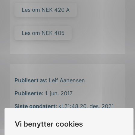
Les om NEK 420 A
Les om NEK 405
Publisert av:
Leif Aanensen
Publiserte:
1. jun. 2017
Siste oppdatert:
kl.21:48 20. des. 2021
Vi benytter cookies