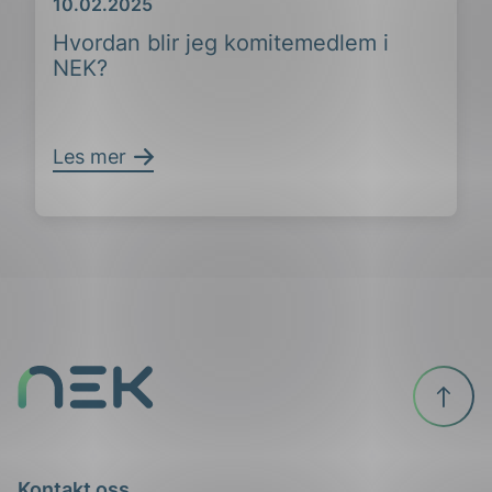
Dato
10.02.2025
Hvordan blir jeg komitemedlem i
NEK?
Les mer
Til
ing
toppen
Kontakt oss