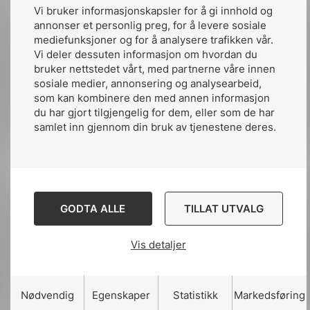
Vi bruker informasjonskapsler for å gi innhold og
annonser et personlig preg, for å levere sosiale
Del artikkelen på:
mediefunksjoner og for å analysere trafikken vår.
Vi deler dessuten informasjon om hvordan du
bruker nettstedet vårt, med partnerne våre innen
sosiale medier, annonsering og analysearbeid,
som kan kombinere den med annen informasjon
Del
Del
Del
du har gjort tilgjengelig for dem, eller som de har
samlet inn gjennom din bruk av tjenestene deres.
påLinkedIn
påFacebook
påMail
Relaterte artikler
Se alle nyheter
GODTA ALLE
TILLAT UTVALG
Vis detaljer
Nødvendig
Egenskaper
Statistikk
Markedsføring