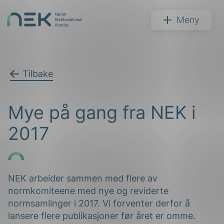
Hopp
til
NEK
Meny
innhold
Tilbake
Søk
Mye på gang fra NEK i
2017
arer
NEK arbeider sammen med flere av
normkomiteene med nye og reviderte
arder
normsamlinger i 2017. Vi forventer derfor å
apet
lansere flere publikasjoner før året er omme.