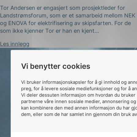
Tor Andersen er engasjert som prosjektleder for
Landstrømsforum, som er et samarbeid mellom NEK
og ENOVA for elektrifisering av skipsfarten. For de
som ikke kjenner Tor er han en kjent...
Les innlegg
Vi benytter cookies
Vi bruker informasjonskapsler for å gi innhold og ann
preg, for å levere sosiale mediefunksjoner og for å an
Vi deler dessuten informasjon om hvordan du bruker 
partnerne våre innen sosiale medier, annonsering og
kan kombinere den med annen informasjon du har gjort
dem, eller som de har samlet inn gjennom din bruk av