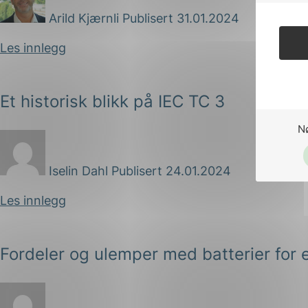
Arild Kjærnli
Publisert 31.01.2024
Les innlegg
Et historisk blikk på IEC TC 3
N
Iselin Dahl
Publisert 24.01.2024
Les innlegg
Fordeler og ulemper med batterier for 