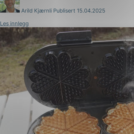
Forsvar og beredskap
Arild Kjærnli
Publisert 15.04.2025
Industri og automatiseri
Les innlegg
Norsk
English
Lavspenning
Maritime elinstallasjoner
Overføring og distribusj
Samferdsel
Velferdsteknologi