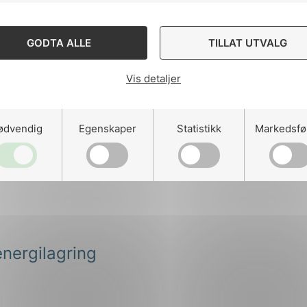
GODTA ALLE
TILLAT UTVALG
Vis detaljer
ødvendig
Egenskaper
Statistikk
Markedsfø
energilagring