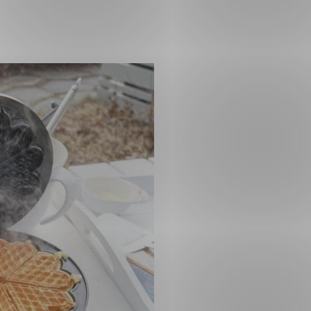
ng
on