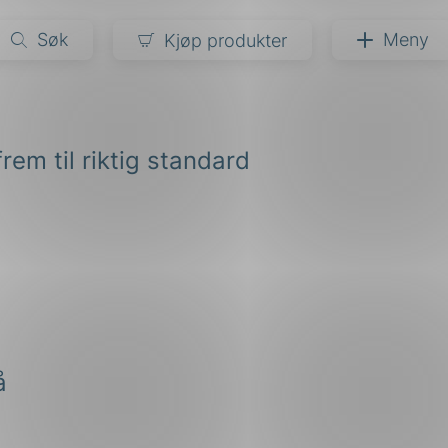
Søk
Meny
Kjøp produkter
narer
rem til riktig standard
ndarder
g
ardisering
kapet
darder
e
er
å