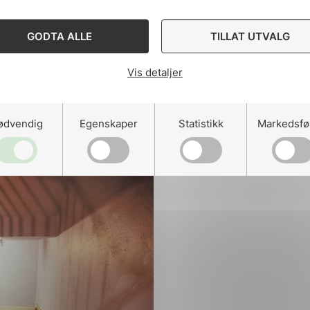
GODTA ALLE
TILLAT UTVALG
 Erfaringskonferansen for elkontroll. Konferansen vil
Vis detaljer
d konferansen er at...
ødvendig
Egenskaper
Statistikk
Markedsfø