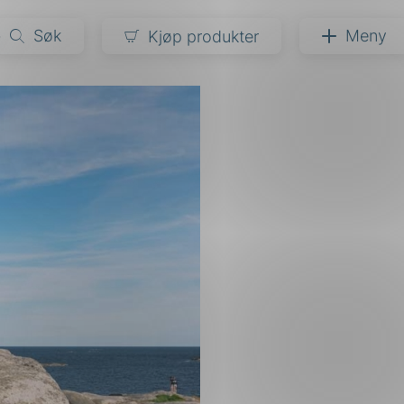
y
Søk
Meny
Kjøp produkter
narer
ndarder
g
ardisering
kapet
darder
e
er