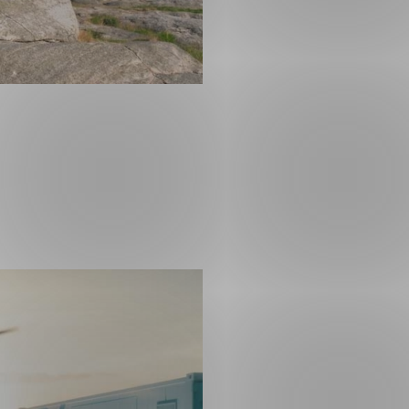
ng
on