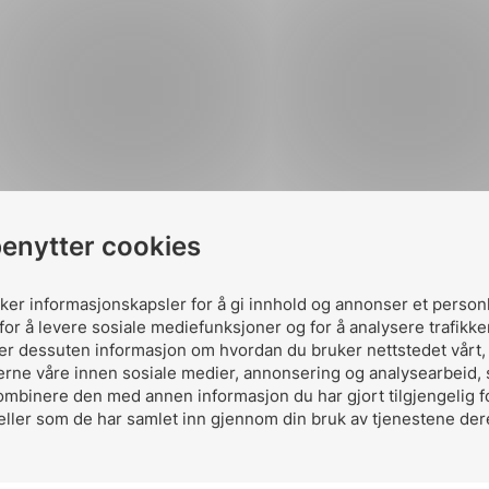
benytter cookies
t året har deltakelse på seminarer og konferanser v
 restriksjon. Er...
uker informasjonskapsler for å gi innhold og annonser et person
for å levere sosiale mediefunksjoner og for å analysere trafikke
ler dessuten informasjon om hvordan du bruker nettstedet vårt
erne våre innen sosiale medier, annonsering og analysearbeid,
ombinere den med annen informasjon du har gjort tilgjengelig f
eller som de har samlet inn gjennom din bruk av tjenestene der