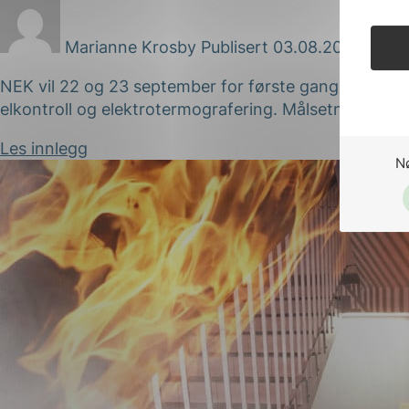
Marianne Krosby
Publisert 03.08.2021
NEK vil 22 og 23 september for første gang arrangere
elkontroll og elektrotermografering. Målsetningen me
Les innlegg
N