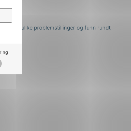
 ta opp ulike problemstillinger og funn rundt
ring