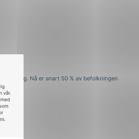
ært umulig. Nå er snart 50 % av befolkningen
lig
n vår.
, med
 som
or
es.