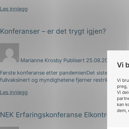
Les innlegg
Konferanser – er det trygt igjen?
Marianne Krosby
Publisert 25.08.2021
Vi 
Første konferanse etter pandemienDet siste halvanne
fullvaksinert og myndighetene fjerner restriksjon etter
Vi br
preg, 
Les innlegg
Vi de
partn
kan k
dem, 
NEK Erfaringskonferanse Elkontroll