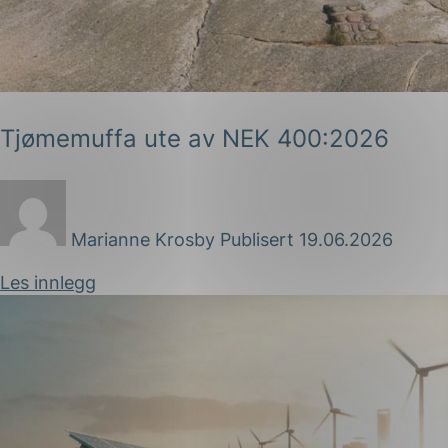
Forsvar og beredskap
Industri og automatiseri
Norsk
English
Lavspenning
Tjømemuffa ute av NEK 400:2026
Maritime elinstallasjoner
Overføring og distribusj
Samferdsel
Marianne Krosby
Publisert 19.06.2026
Velferdsteknologi
Les innlegg