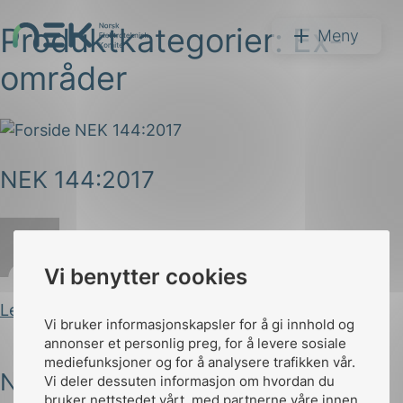
Produktkategorier:
Ex-
Hopp
NEK
Meny
til
områder
innhold
NEK 144:2017
Søk
Marianne Krosby
Publisert 13.06.2017
Vi benytter cookies
Les innlegg
arer
Vi bruker informasjonskapsler for å gi innhold og
annonser et personlig preg, for å levere sosiale
arder
mediefunksjoner og for å analysere trafikken vår.
NEK 420-serien
Vi deler dessuten informasjon om hvordan du
apet
bruker nettstedet vårt, med partnerne våre innen