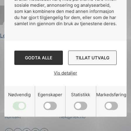
sosiale medier, annonsering og analysearbeid,
som kan kombinere den med annen informasjon
du har gjort tilgjengelig for dem, eller som de har
Marianne Krosby
Publisert 28.09.2016
samlet inn gjennom din bruk av tjenestene deres.
Les innlegg
g
GODTA ALLE
TILLAT UTVALG
Til
Vis detaljer
toppen
n
Nødvendig
Egenskaper
Statistikk
Markedsføring
Kontakt oss
Ansatte
Bruk av Cookies
Kontakt
nek@nek.no