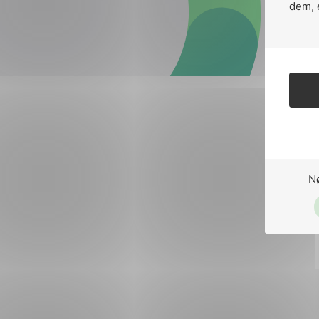
Forsvar og beredskap
dem, 
Industri og automatiseri
Norsk
English
Lavspenning
Maritime elinstallasjoner
Overføring og distribusj
Samferdsel
N
Velferdsteknologi