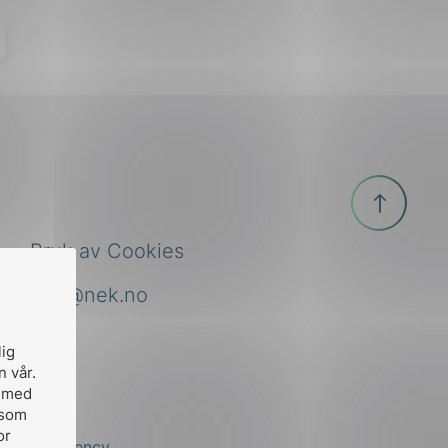
Til
toppen
Bruk av Cookies
nek@nek.no
lig
n vår.
, med
 som
or
by
Stem Agency