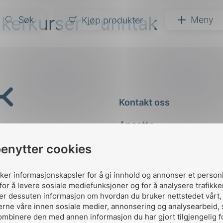
ukerkurser – unntak
Søk
Meny
Kjøp produkter
narer
ndarder
g
Kontakt oss
ardisering
kapet
Ansatte
darder
e
Kontakt
benytter cookies
er
uker informasjonskapsler for å gi innhold og annonser et person
for å levere sosiale mediefunksjoner og for å analysere trafikke
ler dessuten informasjon om hvordan du bruker nettstedet vårt
erne våre innen sosiale medier, annonsering og analysearbeid,
ombinere den med annen informasjon du har gjort tilgjengelig f
Designed and developed 