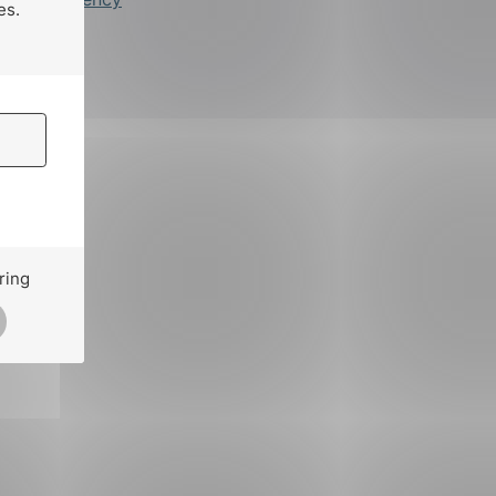
es.
ring