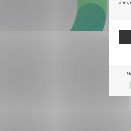
Forsvar og beredskap
dem, 
Industri og automatiseri
Norsk
English
Lavspenning
Maritime elinstallasjoner
Overføring og distribusj
Samferdsel
N
Velferdsteknologi