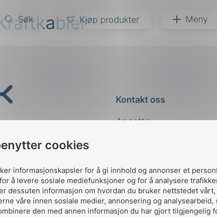
raftkabler
Søk
Meny
Kjøp produkter
narer
ndarder
g
Kontakt oss
ardisering
kapet
Ansatte
darder
e
Kontakt
benytter cookies
er
uker informasjonskapsler for å gi innhold og annonser et person
for å levere sosiale mediefunksjoner og for å analysere trafikke
ler dessuten informasjon om hvordan du bruker nettstedet vårt
erne våre innen sosiale medier, annonsering og analysearbeid,
ombinere den med annen informasjon du har gjort tilgjengelig f
Designed and developed 