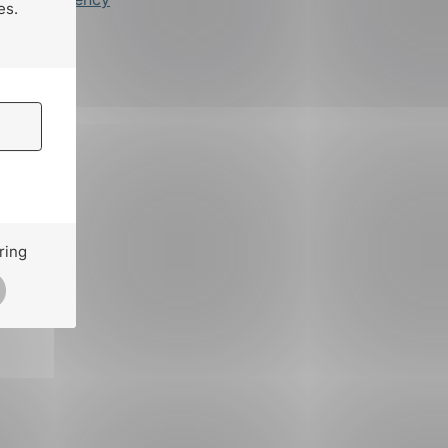
es.
ring