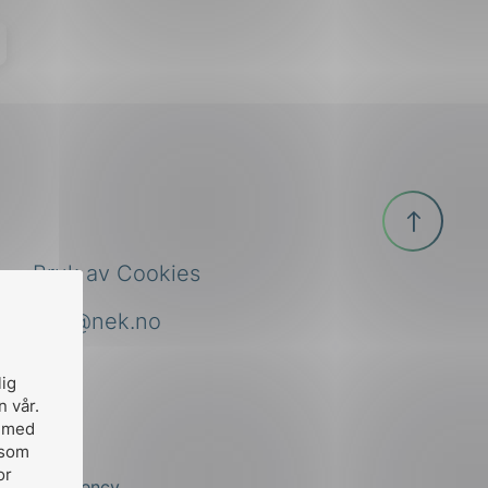
Til
toppen
Bruk av Cookies
nek@nek.no
lig
n vår.
, med
 som
or
by
Stem Agency