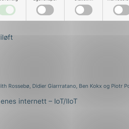
iløft
enes internett – IoT/IIoT