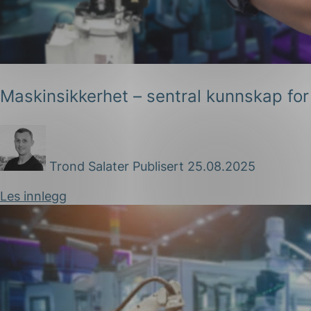
Forsvar og beredskap
Industri og automatiseri
Norsk
English
Lavspenning
Maskinsikkerhet – sentral kunnskap fo
Maritime elinstallasjoner
Overføring og distribusj
Samferdsel
Trond Salater
Publisert 25.08.2025
Velferdsteknologi
Les innlegg