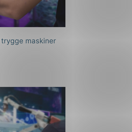
ng
r trygge maskiner
on