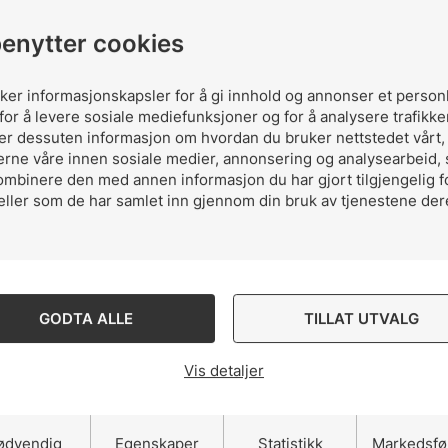
benytter cookies
uker informasjonskapsler for å gi innhold og annonser et person
for å levere sosiale mediefunksjoner og for å analysere trafikke
ler dessuten informasjon om hvordan du bruker nettstedet vårt
erne våre innen sosiale medier, annonsering og analysearbeid,
ombinere den med annen informasjon du har gjort tilgjengelig f
eller som de har samlet inn gjennom din bruk av tjenestene der
ktriske utstyret før man setter pluggen inn i stikkonta
GODTA ALLE
TILLAT UTVALG
Vis detaljer
ødvendig
Egenskaper
Statistikk
Markedsfø