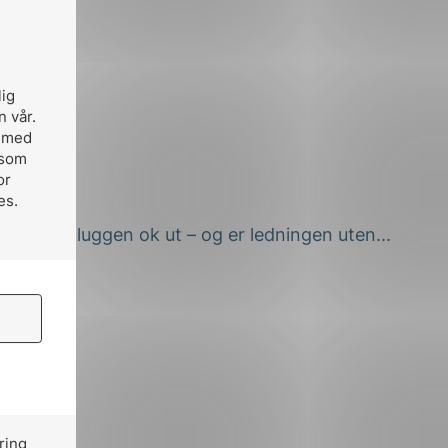
lig
n vår.
, med
 som
or
es.
kten. Ser pluggen ok ut – og er ledningen uten...
ring