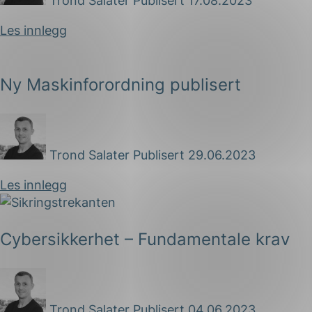
Trond Salater
Publisert 17.08.2023
Les innlegg
Ny Maskinforordning publisert
Trond Salater
Publisert 29.06.2023
Les innlegg
Cybersikkerhet – Fundamentale krav
Trond Salater
Publisert 04.06.2023