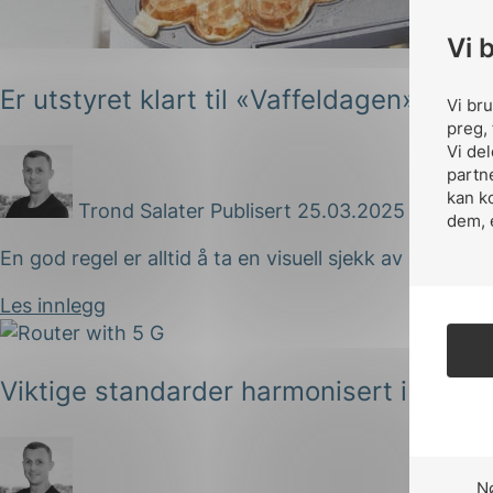
Vi 
Er utstyret klart til «Vaffeldagen»?
Vi br
preg, 
Vi de
partn
kan k
Trond Salater
Publisert 25.03.2025
dem, 
En god regel er alltid å ta en visuell sjekk av det ele
Les innlegg
Viktige standarder harmonisert i EU
N