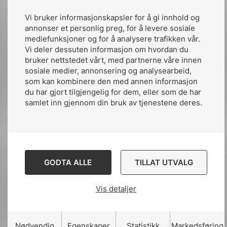
komiteledelse.
Vi bruker informasjonskapsler for å gi innhold og
annonser et personlig preg, for å levere sosiale
mediefunksjoner og for å analysere trafikken vår.
Vi deler dessuten informasjon om hvordan du
bruker nettstedet vårt, med partnerne våre innen
sosiale medier, annonsering og analysearbeid,
som kan kombinere den med annen informasjon
du har gjort tilgjengelig for dem, eller som de har
samlet inn gjennom din bruk av tjenestene deres.
Ansvarlig for
komitelederprogram
GODTA ALLE
TILLAT UTVALG
Vis detaljer
Nødvendig
Egenskaper
Statistikk
Markedsføring