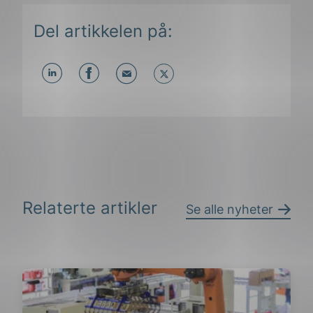
Del artikkelen på:
Del
Del
Del
påLinkedIn
påFacebook
påMail
Relaterte artikler
Se alle nyheter