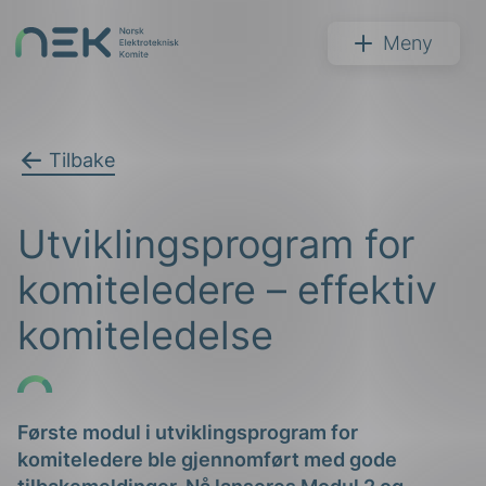
Hopp
til
NEK
Meny
innhold
Tilbake
Søk
Utviklingsprogram for
komiteledere – effektiv
komiteledelse
arer
arder
Første modul i utviklingsprogram for
komiteledere ble gjennomført med gode
apet