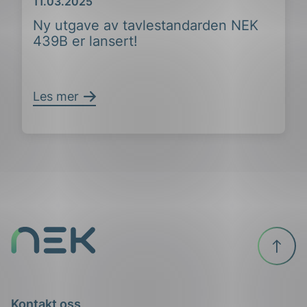
Dato
11.03.2025
ing
Ny utgave av tavlestandarden NEK
439B er lansert!
Les mer
Til
toppen
Kontakt oss