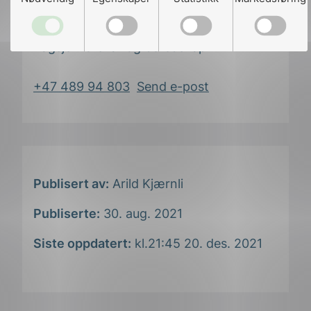
Kristoffer Gjertsen
Fagsjef forsvar og beredskap
+47 489 94 803
Send e-post
Publisert av:
Arild Kjærnli
Publiserte:
30. aug. 2021
Siste oppdatert:
kl.21:45 20. des. 2021