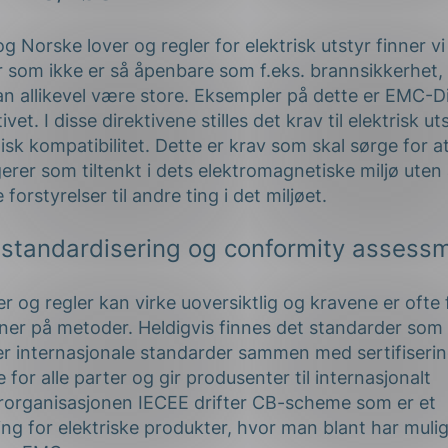
g Norske lover og regler for elektrisk utstyr finner vi
som ikke er så åpenbare som f.eks. brannsikkerhet
 allikevel være store. Eksempler på dette er EMC-Di
vet. I disse direktivene stilles det krav til elektrisk u
sk kompatibilitet. Dette er krav som skal sørge for a
gerer som tiltenkt i dets elektromagnetiske miljø uten
orstyrelser til andre ting i det miljøet.
l standardisering og conformity assess
 og regler kan virke uoversiktlig og kravene er ofte 
nner på metoder. Heldigvis finnes det standarder som
ter internasjonale standarder sammen med sertifiserin
 for alle parter og gir produsenter til internasjonalt
rorganisasjonen IECEE drifter CB-scheme som er et
ing for elektriske produkter, hvor man blant har muligh