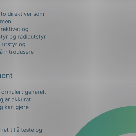
 to direktiver som
, men
rektivet og
tstyr og radioutstyr
t utstyr og
 å introdusere
ment
formulert generelt
 gjør akkurat
g kan gjøre
et til å teste og