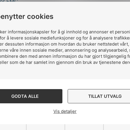
 for EMC.
ne har myndighetene lagt opp til en ordning hvor man
benytter cookies
standarder som kan benyttes til å oppfylle kravene i 
uker informasjonskapsler for å gi innhold og annonser et person
for å levere sosiale mediefunksjoner og for å analysere trafikke
ler dessuten informasjon om hvordan du bruker nettstedet vårt
erne våre innen sosiale medier, annonsering og analysearbeid,
ne gjelder for alt elektrisk utstyr er dette noe alle
ombinere den med annen informasjon du har gjort tilgjengelig f
terer, importerer, selger, prosjekterer eller kjøper in
eller som de har samlet inn gjennom din bruk av tjenestene der
nsker gjennom sitt EMC Webinar 19 mai å gi et innblik
nvitert foredragsholdere som skal gi informasjon og b
Webinar – EMC og utstyr 2021
.
GODTA ALLE
TILLAT UTVALG
Vis detaljer