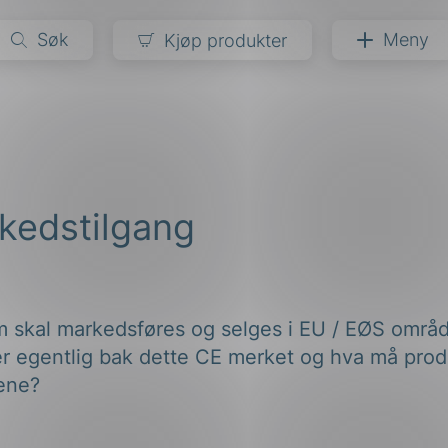
Søk
Meny
Kjøp produkter
narer
ndarder
g
kedstilgang
ardisering
kapet
darder
e
er
som skal markedsføres og selges i EU / EØS om
r egentlig bak dette CE merket og hva må prod
ene?