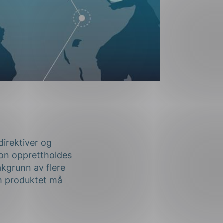
irektiver og
sjon opprettholdes
akgrunn av flere
Om produktet må