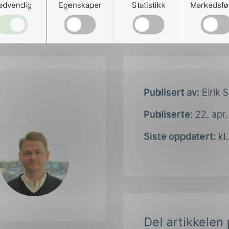
ødvendig
Egenskaper
Statistikk
Markedsfø
Publisert av:
Eirik S
Publiserte:
22. apr.
Siste oppdatert:
kl.
Del artikkelen 