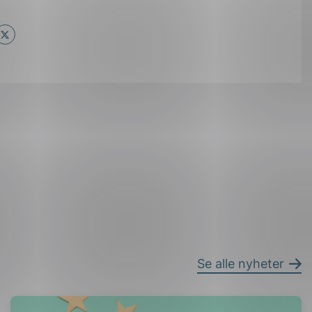
ok
il
Se alle nyheter