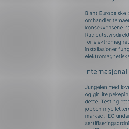
Blant Europeiske o
omhandler temaer 
konsekvensene kan
Radioutstyrsdirekti
for elektromagneti
installasjoner fun
elektromagnetiske f
Internasjona
Jungelen med lover
og gir lite pekepi
dette. Testing et
jobben mye lettere
marked. IEC unde
sertifiseringsordn