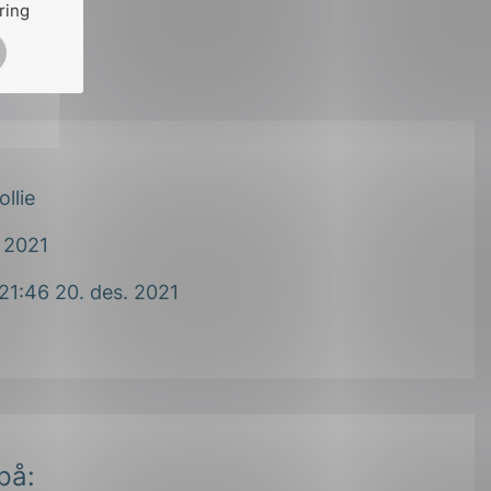
ring
ollie
 2021
21:46 20. des. 2021
på: