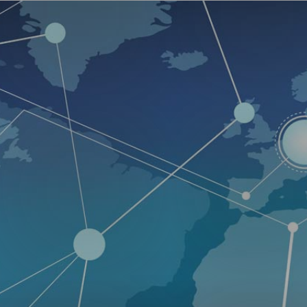
ng
on