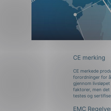
CE merking
CE merkede produk
forordninger for å
gjennom livsløpet
faktorer, men det
testes og sertifis
EMC Regelve