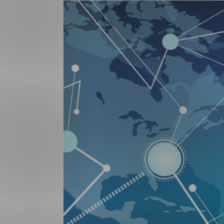
Forsvar og beredskap
Industri og automatiseri
Norsk
English
Lavspenning
Maritime elinstallasjoner
Overføring og distribusj
Samferdsel
Velferdsteknologi