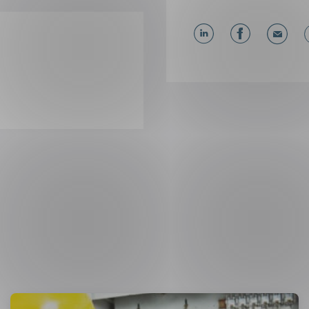
Del
Del
Del
påLinkedIn
påFacebo
påMa