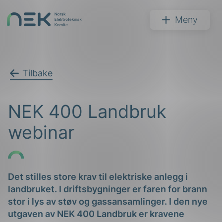
Hopp
til
NEK
Meny
innhold
Tilbake
Søk
NEK 400 Landbruk
webinar
arer
Det stilles store krav til elektriske anlegg i
landbruket. I driftsbygninger er faren for brann
arder
stor i lys av støv og gassansamlinger. I den nye
apet
utgaven av NEK 400 Landbruk er kravene