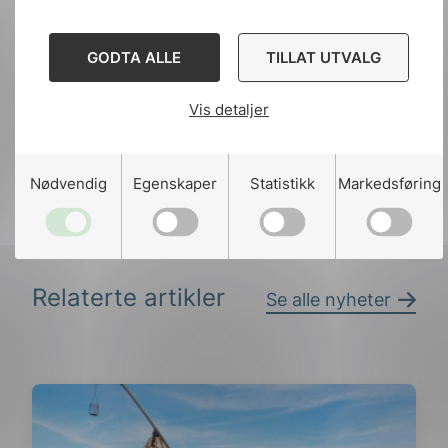
Del artikkelen på:
GODTA ALLE
TILLAT UTVALG
Vis detaljer
Del
Del
Del
Nødvendig
Egenskaper
Statistikk
Markedsføring
påLinkedIn
påFacebook
påMail
Relaterte artikler
Se alle nyheter