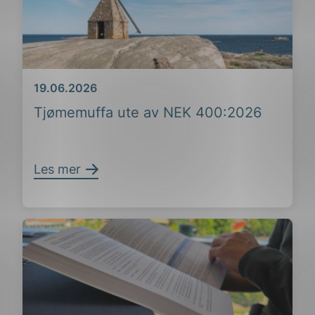
Dato
19.06.2026
Tjømemuffa ute av NEK 400:2026
Les mer