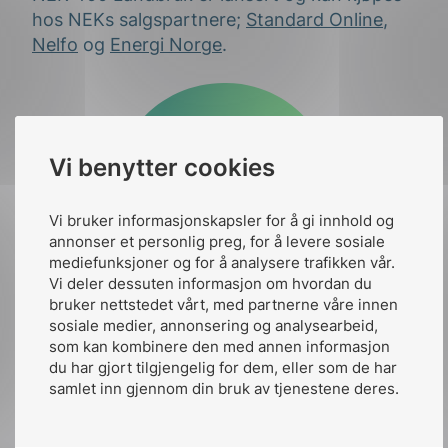
hos NEKs salgspartnere;
Standard Online
,
Nelfo
og
Energi Norge
.
Vi benytter cookies
Vi bruker informasjonskapsler for å gi innhold og
annonser et personlig preg, for å levere sosiale
mediefunksjoner og for å analysere trafikken vår.
Publisert av:
Arild Kjærnli
Vi deler dessuten informasjon om hvordan du
bruker nettstedet vårt, med partnerne våre innen
Publiserte:
24. okt. 2020
sosiale medier, annonsering og analysearbeid,
som kan kombinere den med annen informasjon
Siste oppdatert:
kl.21:46 20. des. 2021
du har gjort tilgjengelig for dem, eller som de har
samlet inn gjennom din bruk av tjenestene deres.