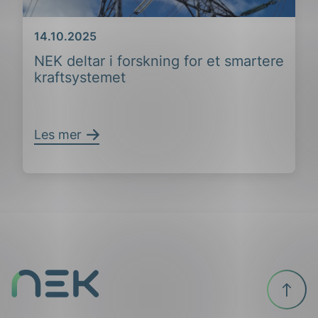
Dato
14.10.2025
NEK deltar i forskning for et smartere
kraftsystemet
ing
Les mer
Til
toppen