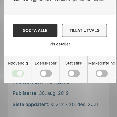
Les mer og meld deg på
GODTA ALLE
TILLAT UTVALG
Les mer om NEKs arbeid med
energilagring
Vis detaljer
Nødvendig
Egenskaper
Statistikk
Markedsføring
Publisert av:
Arild Kjærnli
Publiserte:
30. aug. 2019
Siste oppdatert:
kl.21:47 20. des. 2021