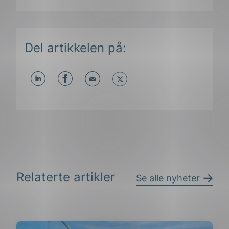
Del artikkelen på:
Del
Del
Del
påLinkedIn
påFacebook
påMail
Relaterte artikler
Se alle nyheter