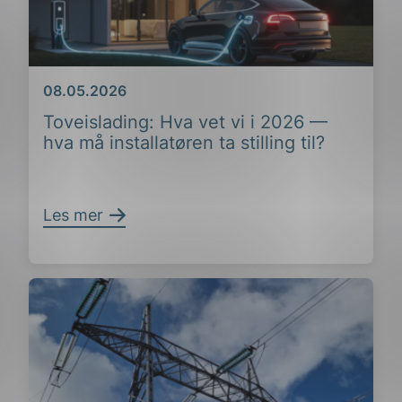
Dato
08.05.2026
Toveislading: Hva vet vi i 2026 —
hva må installatøren ta stilling til?
Les mer