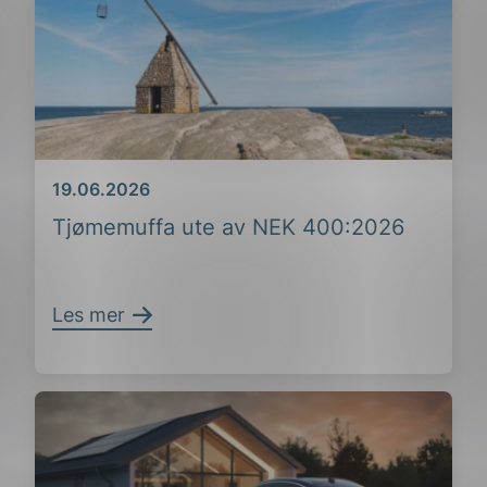
Dato
19.06.2026
Tjømemuffa ute av NEK 400:2026
Les mer