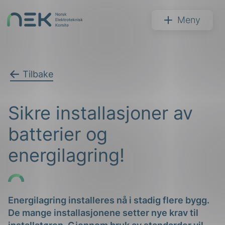
Hopp
til
NEK
Meny
innhold
Tilbake
Søk
Sikre installasjoner av
batterier og
energilagring!
arer
arder
Energilagring installeres nå i stadig flere bygg.
De mange installasjonene setter nye krav til
apet