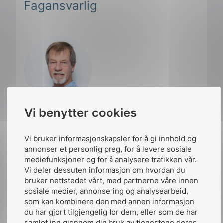
Fagansvarlig
Vi benytter cookies
Lars Ihler
Vi bruker informasjonskapsler for å gi innhold og
Enhetsleder forretningsutvikling
annonser et personlig preg, for å levere sosiale
mediefunksjoner og for å analysere trafikken vår.
Vi deler dessuten informasjon om hvordan du
+47 922 37 410
Send e-post
bruker nettstedet vårt, med partnerne våre innen
sosiale medier, annonsering og analysearbeid,
som kan kombinere den med annen informasjon
du har gjort tilgjengelig for dem, eller som de har
samlet inn gjennom din bruk av tjenestene deres.