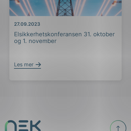
Dato
27.09.2023
Elsikkerhetskonferansen 31. oktober
og 1. november
Les mer
Til