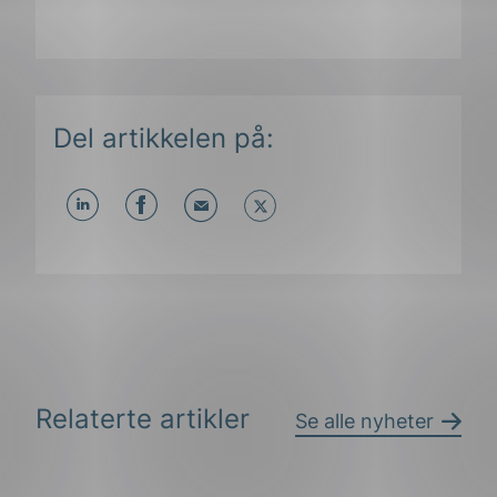
Del artikkelen på:
Del
Del
Del
påLinkedIn
påFacebook
påMail
Relaterte artikler
Se alle nyheter