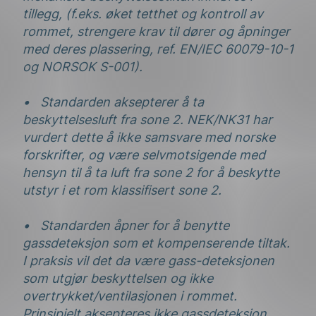
tillegg, (f.eks. øket tetthet og kontroll av
rommet, strengere krav til dører og åpninger
med deres plassering, ref. EN/IEC 60079-10-1
og NORSOK S-001).
• Standarden aksepterer å ta
beskyttelsesluft fra sone 2. NEK/NK31 har
vurdert dette å ikke samsvare med norske
forskrifter, og være selvmotsigende med
hensyn til å ta luft fra sone 2 for å beskytte
utstyr i et rom klassifisert sone 2.
• Standarden åpner for å benytte
gassdeteksjon som et kompenserende tiltak.
I praksis vil det da være gass-deteksjonen
som utgjør beskyttelsen og ikke
overtrykket/ventilasjonen i rommet.
Prinsipielt aksepteres ikke gassdeteksjon