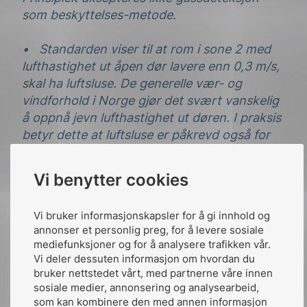
som beskyttelses-metode.
• Standarden viser til at rom i sone 2 med
lufthastighet ut åpen dør lavere enn 0,3 m/s,
skal ha luftsluse. De generelle vær- og
vindforhold i Norge gjør det svært vanskelig
å oppnå jevn lufthastighet ut døren. I praksis
betyr dette at luftsluse er påkrevd også for
rom i sone 2. Dette har ikke vært praksis
eller krav i Norge. Heller ikke andre EN-
Vi benytter cookies
standarder krever dette, f.eks. EN 50381 og
EN 60079-10-1. Kravet innebærer
Vi bruker informasjonskapsler for å gi innhold og
driftsmessige og økonomiske konsekvenser.
annonser et personlig preg, for å levere sosiale
EN 60079 10 1 aksepterer dør for rom i sone
mediefunksjoner og for å analysere trafikken vår.
2 forutsatt at døren tilfredsstiller bestemte
Vi deler dessuten informasjon om hvordan du
krav.
bruker nettstedet vårt, med partnerne våre innen
sosiale medier, annonsering og analysearbeid,
NEK/NK 31 vil på nytt påpeke disse
som kan kombinere den med annen informasjon