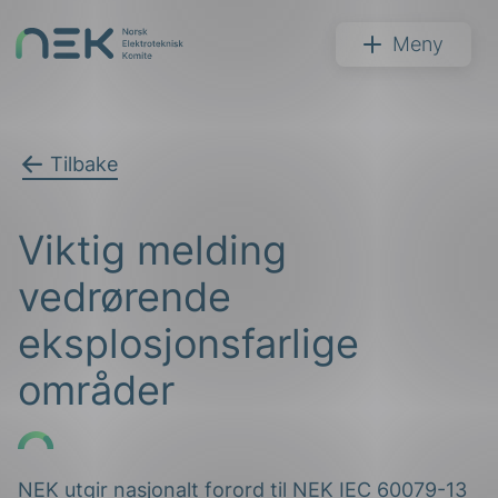
Hopp
til
NEK
Meny
innhold
Tilbake
Søk
Viktig melding
vedrørende
eksplosjonsfarlige
områder
arer
arder
apet
NEK utgir nasjonalt forord til NEK IEC 60079-13