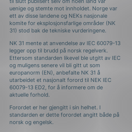
til slutt publisert selv om noen land var
uenige og stemte mot innholdet. Norge var
ett av disse landene og NEKs nasjonale
komite for eksplosjonsfarlige områder (NK
31) stod bak de tekniske vurderingene.
NK 31 mente at anvendelse av IEC 60079-13
legger opp til brudd på norsk regelverk.
Ettersom standarden likevel ble utgitt av IEC
og muligens senere vil bli gitt ut som
europanorm (EN), anbefalte NK 31 å
utarbeidet et nasjonalt forord til NEK IEC
60079-13 ED2, for å informere om de
aktuelle forhold.
Forordet er her gjengitt i sin helhet. I
standarden er dette forordet angitt både på
norsk og engelsk.