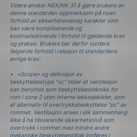
Videre ønsker NEK/NK 31 å gjøre brukere av
denne standarden oppmerksom på noen
forhold av sikkerhetsmessig karakter som
kan være kompliserende og
kostnadsdrivende i forhold til gjeldende krav
og praksis. Brukere bør derfor vurdere
følgende forhold i relasjon til standardens
øvrige krav:
• «Scope» og definisjon av
beskyttelsestype “vc” tilsier at ventilasjon
kan benyttes som beskyttelsesteknikk for
rom i sone 2 uten interne lekkasjekilder, som
et alternativ til overtrykksbeskyttelse “pc” av
rommet. Ventilasjon anses i slik sammenheng
ikke å ha tilsvarende sikkerhetsnivå som
overtrykk i rommet med mindre andre
mekaniske beskyttelsestiltak innføres i