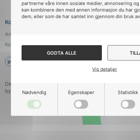
partnerne våre innen sosiale medier, annonsering og
kan kombinere den med annen informasjon du har gjort
dem, eller som de har samlet inn gjennom din bruk av
Kontakt oss
Ansatte
Bruk av Cookies
Kontakt
nek@nek.no
GODTA ALLE
TIL
Vis detaljer
Designed and developed
by
Stem Agency
Nødvendig
Egenskaper
Statistikk