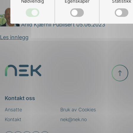
Nødvendig
Egenskaper
Statistikk
Arild Kjærnli
Publisert 05.06.2023
Les innlegg
Til
toppen
Kontakt oss
ing
Ansatte
Bruk av Cookies
Kontakt
nek@nek.no