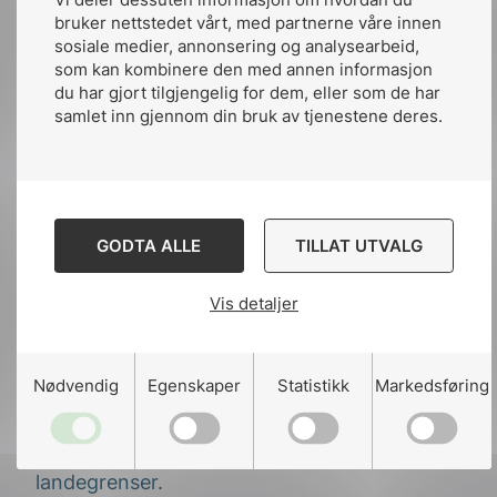
bruker nettstedet vårt, med partnerne våre innen
ekspert på
sosiale medier, annonsering og analysearbeid,
høyspenningskabler
som kan kombinere den med annen informasjon
du har gjort tilgjengelig for dem, eller som de har
samlet inn gjennom din bruk av tjenestene deres.
Roberto Gaspari har en lang internasjonal
karriere innen elektroteknisk standardisering
og har vært aktiv i IEC siden 1990-tallet. I
NEK-sammenheng har han vært en
nøkkelperson i IEC TC 20, der han siden
GODTA ALLE
TILLAT UTVALG
2014 har ledet arbeidet i arbeidsgruppe WG
19..
Vis detaljer
Gasparis motivasjon for arbeidet har blant
annet vært knyttet til betydningen av
Nødvendig
Egenskaper
Statistikk
Markedsføring
standarder som et felles rammeverk, som gir
et felles grunnlag for arbeid i det
elektrotekniske fagmiljøet på tvers av
landegrenser.