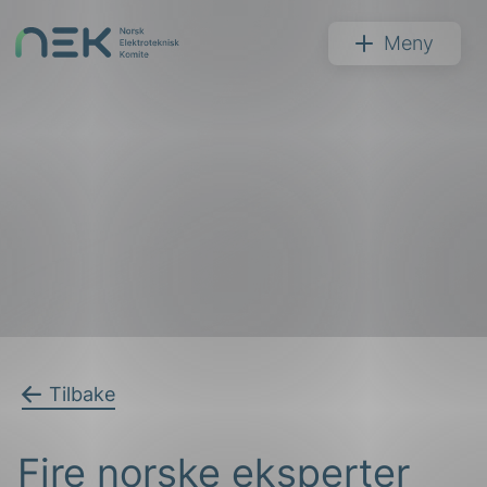
Hopp
til
NEK
Meny
innhold
Søk
arer
Tilbake
arder
Fire norske eksperter
apet