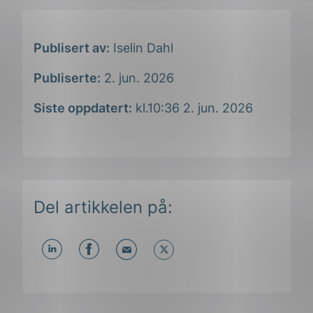
Publisert av:
Iselin Dahl
Publiserte:
2. jun. 2026
Siste oppdatert:
kl.10:36 2. jun. 2026
ing
Del artikkelen på:
Del
Del
Del
påLinkedIn
påFacebook
påMail