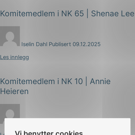
Komitemedlem i NK 65 | Shenae Lee
Iselin Dahl
Publisert 09.12.2025
Les innlegg
Komitemedlem i NK 10 | Annie
Heieren
Iselin Dahl
Publisert 24.11.2025
Vi benytter cookies
Les innlegg