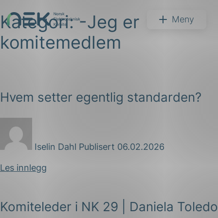
Kategori:
-Jeg er
Hopp
NEK
Meny
til
komitemedlem
innhold
Hvem setter egentlig standarden?
Søk
Iselin Dahl
Publisert 06.02.2026
Les innlegg
arer
arder
Komiteleder i NK 29 | Daniela Toledo
apet