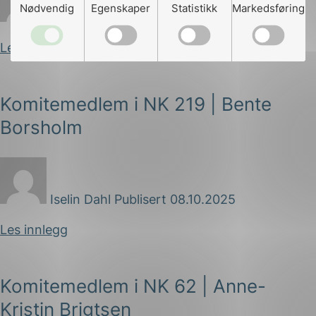
Nødvendig
Egenskaper
Statistikk
Markedsføring
Iselin Dahl
Publisert 16.10.2025
Les innlegg
Komitemedlem i NK 219 | Bente
Borsholm
Iselin Dahl
Publisert 08.10.2025
Les innlegg
Komitemedlem i NK 62 | Anne-
Kristin Brigtsen