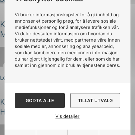
Vi bruker informasjonskapsler for å gi innhold og
annonser et personlig preg, for å levere sosiale
Komitemedlem i NK 64 | Wiktoria
mediefunksjoner og for å analysere trafikken vår.
Marek
Vi deler dessuten informasjon om hvordan du
bruker nettstedet vårt, med partnerne våre innen
sosiale medier, annonsering og analysearbeid,
som kan kombinere den med annen informasjon
du har gjort tilgjengelig for dem, eller som de har
Iselin Dahl
Publisert 10.11.2025
samlet inn gjennom din bruk av tjenestene deres.
Les innlegg
Komitemedlem i NK 80 | Marianne
GODTA ALLE
TILLAT UTVALG
Hagaseth
Vis detaljer