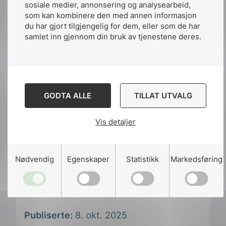
sosiale medier, annonsering og analysearbeid,
med Bente
som kan kombinere den med annen informasjon
du har gjort tilgjengelig for dem, eller som de har
samlet inn gjennom din bruk av tjenestene deres.
GODTA ALLE
TILLAT UTVALG
Vis detaljer
Nødvendig
Egenskaper
Statistikk
Markedsføring
Publisert av:
Iselin Dahl
Publiserte:
8. okt. 2025