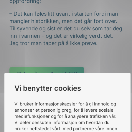
oppfordring:
– Det kan føles litt uvant i starten fordi man
mangler historikken, men det går fort over.
Til syvende og sist er det du selv som tar deg
inn i varmen – og det er virkelig verdt det.
Jeg tror man taper på å ikke prøve.
Bli komitemedlem i NEK!
Vi benytter cookies
Vi bruker informasjonskapsler for å gi innhold og
annonser et personlig preg, for å levere sosiale
mediefunksjoner og for å analysere trafikken vår.
Vi deler dessuten informasjon om hvordan du
bruker nettstedet vårt, med partnerne våre innen
Her kan du se hele intervjuet