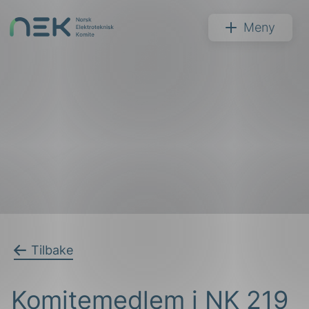
Hopp
til
NEK
Meny
innhold
Søk
arer
Tilbake
arder
Komitemedlem i NK 219
apet