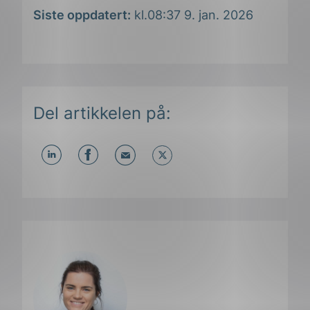
Siste oppdatert:
kl.08:37 9. jan. 2026
Del artikkelen på:
Del
Del
Del
påLinkedIn
påFacebook
påMail