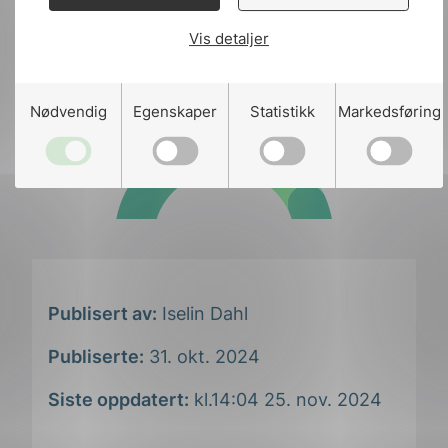
Vis detaljer
Still dine spørsmål om NEK 400 til NK
64!
Nødvendig
Egenskaper
Statistikk
Markedsføring
Publisert av:
Iselin Dahl
Publiserte:
31. okt. 2024
Siste oppdatert:
kl.14:04 25. nov. 2024