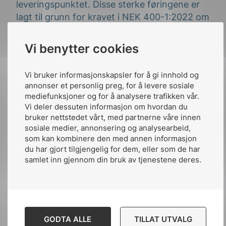
leveringspunktet. Disse sterke føringene er
lagt til grunn for kravet i NEK 400-1:2022 om
at TN-C ikke skal distribueres i bygninger.
Vi benytter cookies
Hovedbegrunnelse i IEC og CLC-
dokumentene er av hensyn til EMC
Vi bruker informasjonskapsler for å gi innhold og
problematikk, spesielt i installasjoner med
annonser et personlig preg, for å levere sosiale
omfattende bruk av ekomutstyr. NK64
mediefunksjoner og for å analysere trafikken vår.
anser at dagens installasjoner inneholder
Vi deler dessuten informasjon om hvordan du
omfattenede ekomutstyr og det derfor er
bruker nettstedet vårt, med partnerne våre innen
mest hensiktsmessig å ikke tillate at det
sosiale medier, annonsering og analysearbeid,
som kan kombinere den med annen informasjon
benyttes et TN-C-system for distribusjon av
du har gjort tilgjengelig for dem, eller som de har
elektrisk energi i bygninger.
samlet inn gjennom din bruk av tjenestene deres.
NK64 har ingen planer om å endre på
kravene om å ikke distribuere et TN-C-
system i bygninger ved revisjon av NEK
400:2022 mot 2026.
GODTA ALLE
TILLAT UTVALG