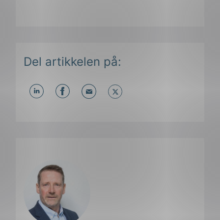
Del artikkelen på:
Del
Del
Del
påLinkedIn
påFacebook
påMail