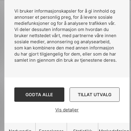
forankring innenfor Ex-området. Veilederen
vil være et viktig verktøy i å overføre
Vi bruker informasjonskapsler for å gi innhold og
kompetanse til personell, som har ansvar for
annonser et personlig preg, for å levere sosiale
å kartlegge og risikovurdere ikke-elektriske
mediefunksjoner og for å analysere trafikken vår.
utstyr.
Vi deler dessuten informasjon om hvordan du
bruker nettstedet vårt, med partnerne våre innen
sosiale medier, annonsering og analysearbeid,
Finansiert av myndighetene
som kan kombinere den med annen informasjon
du har gjort tilgjengelig for dem, eller som de har
Arbeidet med veilederen er finansiert av
samlet inn gjennom din bruk av tjenestene deres.
Direktoratet for Samfunnsberedskap og
sikkerhet. Petroleumstilsynet og
Arbeidstilsynet. Veilederen er på høring fram
til 6. oktober 2023.
GODTA ALLE
TILLAT UTVALG
-Vi er ikke helt sikre på når veilederen er
100% ferdig, men trolig i løpet av første
Vis detaljer
kvartal i 2024. Dette vil være avhengig av
det arbeidet som må gjennomføres etter at
høringsrunden er over. Jeg kan imidlertid