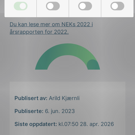
enda sterkere mot å tilby de elektrotekniske
miljøene gode, standardiserte løsninger.
Du kan lese mer om NEKs 2022 i
årsrapporten for 2022.
Publisert av:
Arild Kjærnli
Publiserte:
6. jun. 2023
Siste oppdatert:
kl.07:50 28. apr. 2026