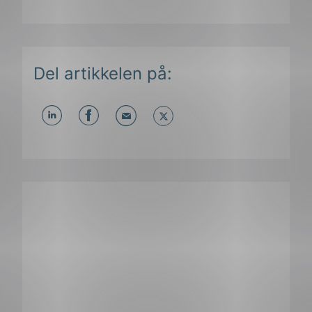
Del artikkelen på:
Del
Del
Del
påLinkedIn
påFacebook
påMail