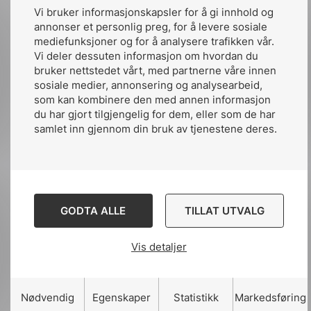
for mer informasjon om standarder.
Vi bruker informasjonskapsler for å gi innhold og
annonser et personlig preg, for å levere sosiale
Arrangementene i NEK regi er nå i stadig
mediefunksjoner og for å analysere trafikken vår.
større grad hybride eller rene webinarer. Ved
Vi deler dessuten informasjon om hvordan du
å kunne delta digitalt har det også blitt mulig
bruker nettstedet vårt, med partnerne våre innen
sosiale medier, annonsering og analysearbeid,
for deltakere fra hele landet til å være med
som kan kombinere den med annen informasjon
uten å reise. At dette er en formel som har
du har gjort tilgjengelig for dem, eller som de har
blitt godt mottatt viser deltakertallene.
samlet inn gjennom din bruk av tjenestene deres.
Lanseringen av NEK 400 ble fulgt av hele
5.000 deltakere, som enten deltok digitalt
eller fysisk under Eliaden.
Økonomi
GODTA ALLE
TILLAT UTVALG
Vis detaljer
NEK hadde i 2022 et godt finansielt år og
endte med et overskudd. Som en non-profit
organisasjon blir dette overskuddet pløyd
Nødvendig
Egenskaper
Statistikk
Markedsføring
tilbake til driften. Dette gir rom for å satse