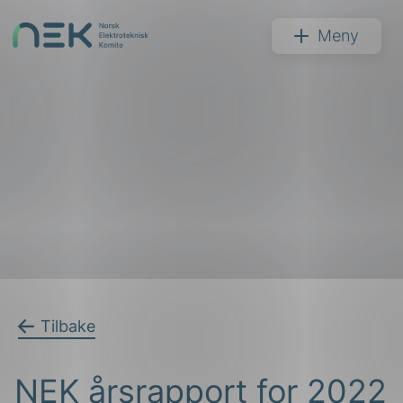
Hopp
til
NEK
Meny
innhold
Søk
arer
Tilbake
arder
NEK årsrapport for 2022
apet