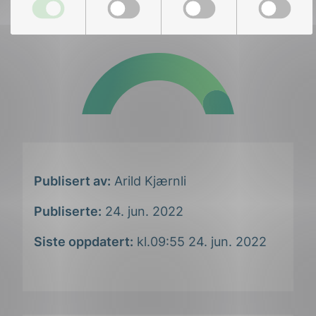
Publisert av:
Arild Kjærnli
Publiserte:
24. jun. 2022
Siste oppdatert:
kl.09:55 24. jun. 2022