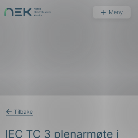
Hopp
til
NEK
Meny
innhold
Søk
arer
Tilbake
arder
IEC TC 3 plenarmøte i
apet