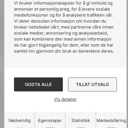
Vi bruker informasjonskapsler for å gi innhold og
som er relevante for norske virksomheter:
annonser et personlig preg, for å levere sosiale
mediefunksjoner og for å analysere trafikken vår.
IEC 60152:2021 ED 2 Designation of phase
Vi deler dessuten informasjon om hvordan du
differences by hour numbers in three-phase
bruker nettstedet vårt, med partnerne våre innen
AC systems
sosiale medier, annonsering og analysearbeid,
som kan kombinere den med annen informasjon
IEC 60445:2021 ED 7 Basic and safety
du har gjort tilgjengelig for dem, eller som de har
samlet inn gjennom din bruk av tjenestene deres.
principles for man-machine interface,
marking and identification – Identification of
equipment terminals, conductor terminations
and conductors
GODTA ALLE
TILLAT UTVALG
IEC 60757:2021 ED 2 Code for designation
of colours
Vis detaljer
IEC 81346-1:2022 ED 2 Industrial systems,
installations and equipment and industrial
products – Structuring principles and
Nødvendig
Egenskaper
Statistikk
Markedsføring
reference designations – Part 1: Basic rules