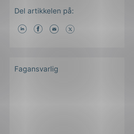
Del artikkelen på:
Del
Del
Del
påLinkedIn
påFacebook
påMail
Fagansvarlig