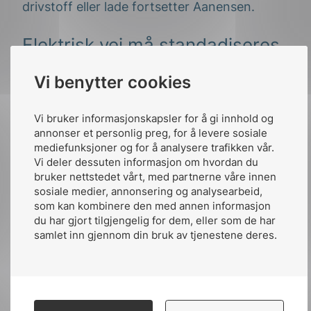
drivstoff eller lade fortsetter Aanensen.
Elektrisk vei må standadiseres
Vi benytter cookies
Landbasert transport står for 20 % av de
norske utslippene. Skal man ha håp om å
redusere dette i tråd med forpliktelsene i
Vi bruker informasjonskapsler for å gi innhold og
annonser et personlig preg, for å levere sosiale
Paris-avtalen er tiden inne for å handle. NEK
mediefunksjoner og for å analysere trafikken vår.
Eltransportforum er en arena for aktører
Vi deler dessuten informasjon om hvordan du
innen infrastruktur for elektrifisert transport,
bruker nettstedet vårt, med partnerne våre innen
hvor formålet er å finne felles løsninger. Uten
sosiale medier, annonsering og analysearbeid,
felles løsninger vil det ikke være mulig å
som kan kombinere den med annen informasjon
du har gjort tilgjengelig for dem, eller som de har
endre transportsektoren til å bli utslippsfri.
samlet inn gjennom din bruk av tjenestene deres.
-Standardiserte løsninger er etter vår
oppfatning den eneste farbare vei for at
transportsektoren skal bli utslippsfri.
Forutsigbarhet er avgjørende for transportør