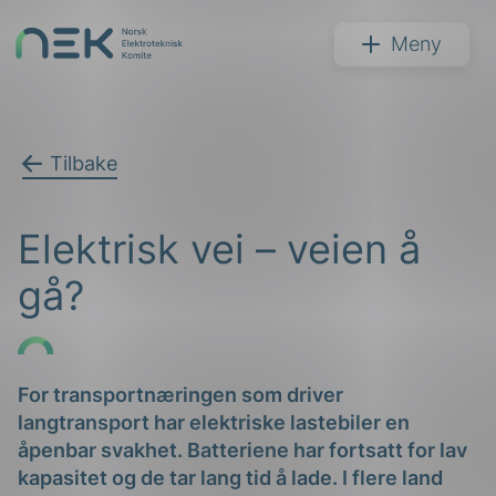
Hopp
til
NEK
Meny
innhold
Tilbake
Søk
Elektrisk vei – veien å
gå?
arer
For transportnæringen som driver
langtransport har elektriske lastebiler en
arder
åpenbar svakhet. Batteriene har fortsatt for lav
apet
kapasitet og de tar lang tid å lade. I flere land