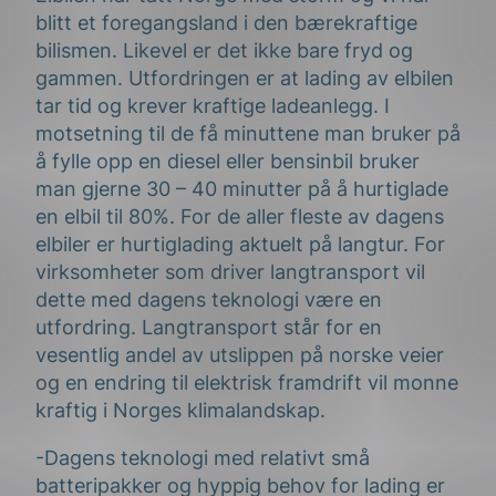
blitt et foregangsland i den bærekraftige
bilismen. Likevel er det ikke bare fryd og
gammen. Utfordringen er at lading av elbilen
tar tid og krever kraftige ladeanlegg. I
motsetning til de få minuttene man bruker på
å fylle opp en diesel eller bensinbil bruker
man gjerne 30 – 40 minutter på å hurtiglade
en elbil til 80%. For de aller fleste av dagens
elbiler er hurtiglading aktuelt på langtur. For
virksomheter som driver langtransport vil
dette med dagens teknologi være en
utfordring. Langtransport står for en
vesentlig andel av utslippen på norske veier
og en endring til elektrisk framdrift vil monne
kraftig i Norges klimalandskap.
-Dagens teknologi med relativt små
batteripakker og hyppig behov for lading er