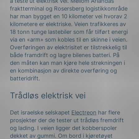
å teste ut elektrisk vei. Mellom Arlandas
fraktterminal og Rosersberg logistikkområde
har man bygget en 10 kilometer vei hvorav 2
kilometere er elektriske. Veien trafikkeres av
18 tonn tunge lastebiler som får tilført energi
via en «arm» som kobles til en skinne i veien.
Overføringen av elektrisitet er tilstrekkelig til
både framdrift og lagre bilenes batteri. På
den måten kan man kjøre hele strekningen i
en kombinasjon av direkte overføring og
batteridrift.
Trådløs elektrisk vei
Det israelske selskapet
Electreon
har flere
prosjekter der de tester ut trådløs fremdrift
og lading. I veien ligger det kobberspoler
dekket av gummi. Om bord i kjøretøyet