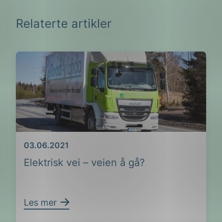
Relaterte artikler
ing
Dato
03.06.2021
Elektrisk vei – veien å gå?
Les mer