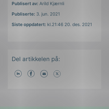
Publisert av:
Arild Kjærnli
Publiserte:
3. jun. 2021
Siste oppdatert:
kl.21:46 20. des. 2021
Del artikkelen på:
Del
Del
Del
påLinkedIn
påFacebook
påMail