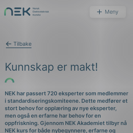
Hopp
til
NEK
Meny
innhold
Tilbake
Søk
Kunnskap er makt!
NEK har passert 720 eksperter som medlemmer
i standardiseringskomiteene. Dette medfører et
arer
stort behov for opplæring av nye eksperter,
arder
men også en erfarne har behov for en
oppfriskning. Gjennom NEK Akademiet tilbyr nå
apet
NEK kurs for både nybegynnere, erfarne og