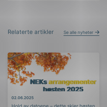
påLinkedIn
påFacebook
påMail
Relaterte artikler
Se alle nyheter
Dato
02.06.2025
Hold av datoene – dette skjer høsten