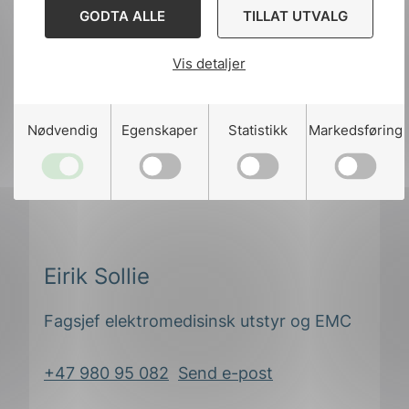
GODTA ALLE
TILLAT UTVALG
Vis detaljer
Nødvendig
Egenskaper
Statistikk
Markedsføring
Eirik Sollie
Fagsjef elektromedisinsk utstyr og EMC
+47 980 95 082
Send e-post