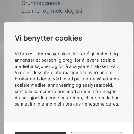
Grunnleggende
Les mer og meld deg på!
15 april
Vi benytter cookies
NEK standardiseringskurs del 2 –
Viderekomment
Vi bruker informasjonskapsler for å gi innhold og
Les mer og meld deg på!
annonser et personlig preg, for å levere sosiale
mediefunksjoner og for å analysere trafikken vår.
Vi deler dessuten informasjon om hvordan du
9 juni
bruker nettstedet vårt, med partnerne våre innen
sosiale medier, annonsering og analysearbeid,
Utviklingsprogram for komiteledere –
som kan kombinere den med annen informasjon
Modul 1
du har gjort tilgjengelig for dem, eller som de har
Les mer og meld deg på!
samlet inn gjennom din bruk av tjenestene deres.