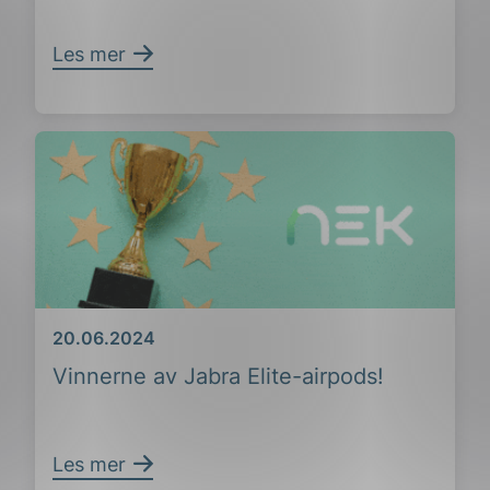
Les mer
ing
Dato
20.06.2024
Vinnerne av Jabra Elite-airpods!
Les mer