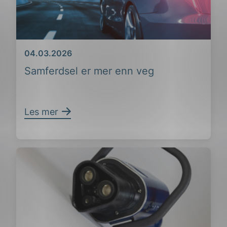
Dato
04.03.2026
Samferdsel er mer enn veg
Les mer