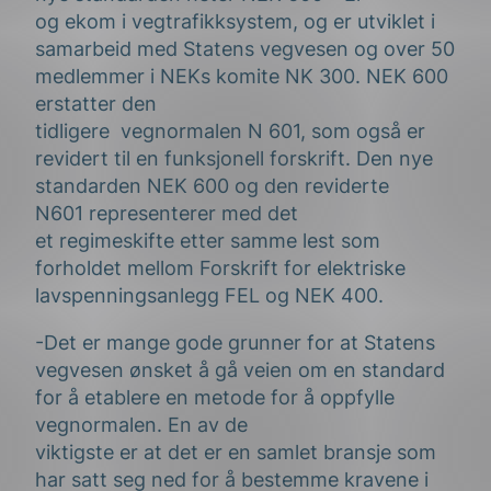
og
ekom
i veg
trafikk
system
,
og er utviklet i
samarbeid med Statens vegvesen
og over 50
medlemmer i
NEKs
komite NK 300
. NEK 600
erstatter
den
tidligere
vegnormalen
N
601,
som også er
revidert til en
funksjonell
forskrift
.
Den nye
s
tandarden NEK 600 og den reviderte
N601
representerer med det
et
regime
skifte
etter samme lest som
forholdet mellom
Forskrift for elektriske
lavspenningsanlegg FEL
og NEK 400.
-Det er mange gode grunner for at Statens
vegvesen
ønsket
å gå veien om en standard
for å etablere en
metode for å oppfylle
vegnormalen.
En av de
viktigste
er
at
det
er
en samlet bransje som
har satt seg ned for å bestemme kravene i