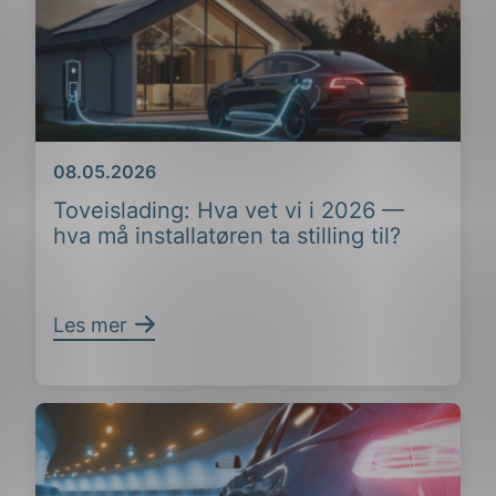
Dato
08.05.2026
Toveislading: Hva vet vi i 2026 —
hva må installatøren ta stilling til?
Les mer