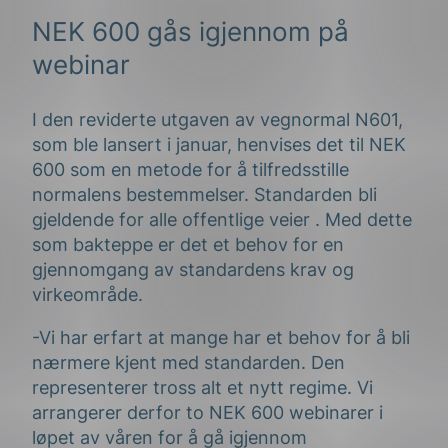
NEK 600 gås igjennom på
w
ebinar
I den
reviderte utgaven
av vegnormal
N
60
1
,
som ble lansert i januar,
henvises det til NEK
600 som
en metode for å tilfredsstille
normalens bestemmelser. Standarden
bli
gjeldende for
alle offentlige veier
. Med dette
som bakteppe er det et behov
for
en
gjennomgang av
standardens krav og
virkeområde.
-Vi har erfart at mange har et behov for å bli
nærmere kjent med standarden.
Den
representerer tross alt e
t nytt regime
. Vi
arrangerer derfor
to
NEK 600
webinar
er
i
løpet av våren for å gå igjennom