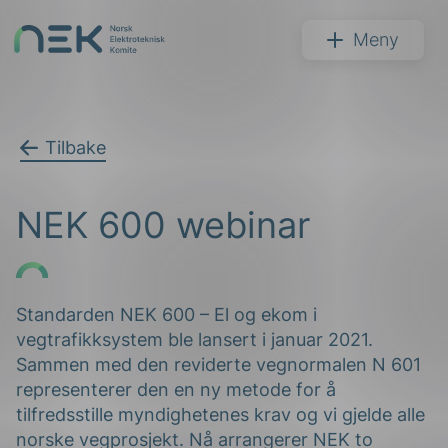
Hopp
til
NEK
Meny
innhold
Tilbake
Søk
NEK 600 webinar
Standarden NEK 600 – El og ekom i
vegtrafikksystem ble lansert i januar 2021.
arer
Sammen med den reviderte vegnormalen N 601
arder
representerer den en ny metode for å
tilfredsstille myndighetenes krav og vi gjelde alle
apet
norske vegprosjekt. Nå arrangerer NEK to