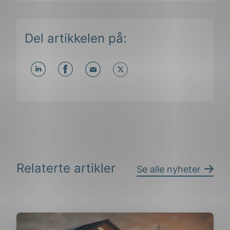
Del artikkelen på:
Del
Del
Del
påLinkedIn
påFacebook
påMail
Relaterte artikler
Se alle nyheter