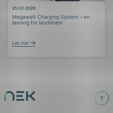
Dato
25.02.2026
ing
Megawatt Charging System – en
løsning for landstrøm
Les mer
Til
toppen