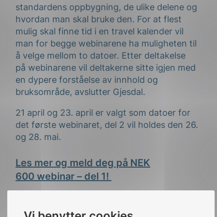
standardens oppbygning, de ulike delene og
hvordan man skal bruke den. For at
flest
mulig skal finne tid i en travel kalender vil
man for begge
webinare
ne
ha muli
gheten til
å velge mellom to datoer
. Etter deltakelse
på
webinarene
vil deltakerne sitte igjen med
en dypere forståelse av innhold og
bruksområde
,
avslutter
Gjesdal.
21
april og 23. april er valgt som datoer for
det første
webinaret
, del 2 vil holdes den 26.
og 28. mai
.
Les mer og meld deg på NEK
600
webinar
– del 1!
Les mer og meld deg på NEK
Vi benytter cookies
600
webinar
–
del 2
!