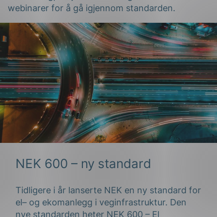
webinarer for å gå igjennom standarden.
g
n
NEK 600 – ny standard
Tidligere i år lanserte NEK en ny standard for
el
–
og
ekom
anlegg
i
veg
infrastruktur
. Den
nye standarden heter NEK 600 – El