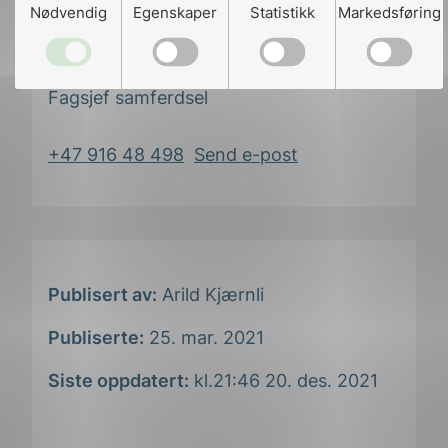
Nødvendig
Egenskaper
Statistikk
Markedsføring
Gunnar Gjesdal
Fagsjef samferdsel
+47 916 48 498
Send e-post
Publisert av:
Arild Kjærnli
Publiserte:
25. mar. 2021
Siste oppdatert:
kl.21:46 20. des. 2021