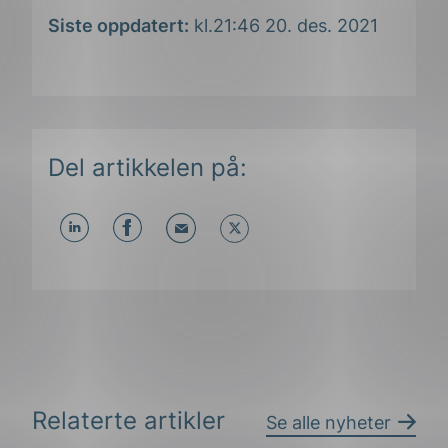
Siste oppdatert:
kl.21:46 20. des. 2021
Del artikkelen på:
Del
Del
Del
påLinkedIn
påFacebook
påMail
Relaterte artikler
Se alle nyheter