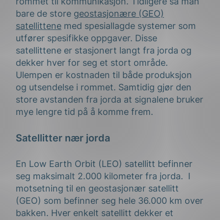
rommet til kommunikasjon. Tidligere så man
bare de store
geostasjonære (GEO)
satellittene
med spesiallagde systemer som
utfører spesifikke oppgaver. Disse
satellittene er stasjonert langt fra jorda og
dekker hver for seg et stort område.
Ulempen er kostnaden til både produksjon
og utsendelse i rommet. Samtidig gjør den
store
avstanden fra jorda at
signalene
bruker
mye
lengre
tid
på å komme frem
.
Satellitt
er
nær jorda
En Low Earth Orbit
(LEO)
satellitt befinner
seg
maksimalt
2.000 kilometer fra jorda.
I
motsetning til en
geostasjonær satellitt
(GEO) som befinner seg hele 36.000 km
over
bakken
.
Hver enkelt satellitt dekker
et