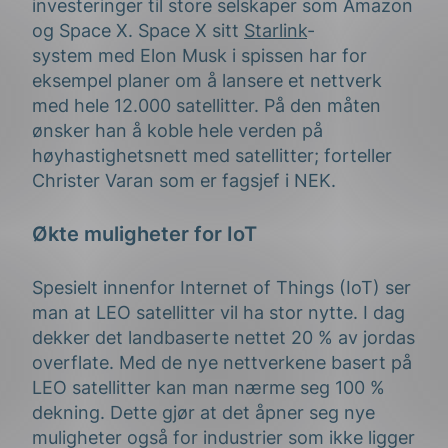
investeringer
til
store selskaper
som
Amazon
og Space X
.
Space X
sitt
Starlink
-
system
med Elon Musk i spissen har for
eksempel planer om å lansere et
nettverk
med hele 12.000 satellitter. På den måten
ønsker han å
koble hele verden på
høyhastighetsnett med satellitter
;
forteller
Christer Varan som er fagsjef i NEK.
Økte muligheter for IoT
Spesielt innenfor Internet of Things (IoT) ser
man at LEO satellitter vil ha stor nytte. I dag
dekker det landbaserte nettet 20 % av jordas
overflate. Med de nye nettverkene basert på
LEO satellitter kan man nærme seg 100 %
dekning. Dette gjør at det åpner seg nye
muligheter
også
for industrier som ikke ligger