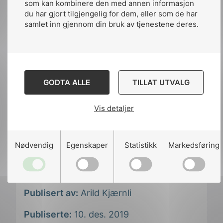
og de mulighetene som finnes ved denne
som kan kombinere den med annen informasjon
løsningen
.
du har gjort tilgjengelig for dem, eller som de har
samlet inn gjennom din bruk av tjenestene deres.
Her kan du lese mer om konferansen.
GODTA ALLE
TILLAT UTVALG
Vis detaljer
Nødvendig
Egenskaper
Statistikk
Markedsføring
Publisert av:
Arild Kjærnli
Publiserte:
10. des. 2019