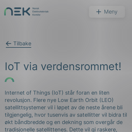
Hopp
til
NEK
Meny
innhold
Tilbake
Søk
IoT via verdensrommet!
Internet of Things (IoT) står foran en liten
revolusjon. Flere nye Low Earth Orbit (LEO)
arer
satellittsystemer vil i løpet av de neste årene bli
arder
tilgjengelig, hvor tusenvis av satellitter vil bidra til
økt båndbredde og en dekning som overgår de
apet
tradisjonelle satellittenes. Dette vil gi raskere,