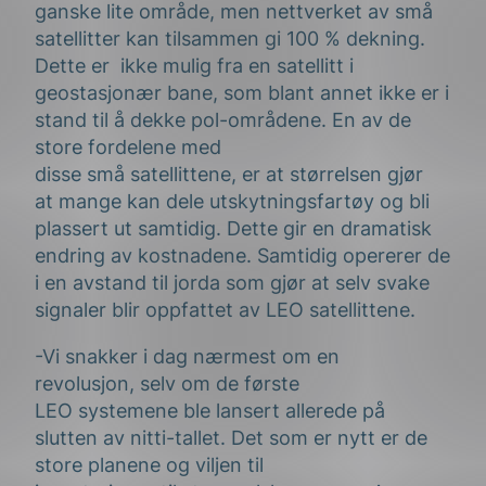
ganske lite område
, men nettverket av små
satellitter
kan
tilsammen
gi
100 % dekning.
Dette er
ikke mulig fra en satellitt i
geostasjonær bane, som blant annet ikke er i
stand til å dekke
pol-områdene
.
En av de
store fordelene med
disse
små
satellittene
,
er at størrelsen gjør
at
mange
kan dele utskytningsfartøy og bli
plassert
ut samtidig. Dette gir en dramatisk
endring av kostnadene. Samtidig opererer de
i en avstand
til
jorda
som gjør at
selv
svake
signaler blir oppfattet av LEO sate
l
littene.
-Vi
snakker
i dag
nærmest
om en
revolusjon
,
selv om
de første
LEO
systemene
ble lansert
allerede
på
slutten av nitti-tallet
. Det som er nytt er
de
store planene
og
viljen til