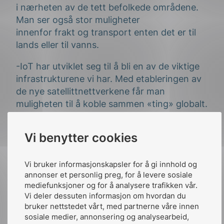
i nærheten av de tett befolkede områdene.
Man ser også stor muligheter
innenfor
frakt
og transport enten det er til
lands eller til vanns
.
-IoT har utviklet seg til å bli en av de viktige
infrastrukturene vi har. Med etableringen av
de nye satellittnettverkene får man
muligheten til å koble sammen «ting» globalt.
Samtidig vil kostnadene over tid falle,
overføringer vil skje raskere og med en
Vi benytter cookies
bedre kvalitet
;
avslutter Christer Varan.
Under NEKs Ekom-konferanse vil du trreffe
Vi bruker informasjonskapsler for å gi innhold og
Arvid Bertheau Johannessen
som
annonser et personlig preg, for å levere sosiale
mediefunksjoner og for å analysere trafikken vår.
er
Seniorrådgiver
for
Satellittkommunikasjon
Vi deler dessuten informasjon om hvordan du
i Norsk Romsenter. Han vil ta oss gjennom
bruker nettstedet vårt, med partnerne våre innen
den siste utviklingen innenfor
LEO satellitter
sosiale medier, annonsering og analysearbeid,