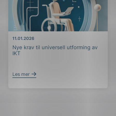
Dato
11.01.2026
Nye krav til universell utforming av
IKT
ing
Les mer