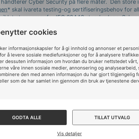
håndterer Cyber Security på flere måter. Den store 
gen
* skal ivareta testing-og sertifiseringsbehov for al
tviklet et program for IEC 62443 standardene. Selv o
tiltenkt sektoren for industriell automasjon, så kan d
benytter cookies
sektor med kritisk infrastruktur. Dette inkluderer fo
ektor, og automotive sektor.
IECQ
på sin side fokuser
er, og arbeider for harmonisert anvendelse av ISO/IE
uker informasjonskapsler for å gi innhold og annonser et person
for å levere sosiale mediefunksjoner og for å analysere trafikke
en de elektrotekniske områdene.
ler dessuten informasjon om hvordan du bruker nettstedet vårt
erne våre innen sosiale medier, annonsering og analysearbeid,
ropeiske “EU Cyber Security Certification Framework
ombinere den med annen informasjon du har gjort tilgjengelig f
t avholdt et møte i Brüssel mellom IEC,
EU-Kommisjone
eller som de har samlet inn gjennom din bruk av tjenestene der
møtet ble IECs program for Cyber Security sertifiser
entantene anser et slikt internasjonalt program som e
uropeisk løsning. IEC samarbeider også med FN om et
alt Cyber Security regelverk.
GODTA ALLE
TILLAT UTVALG
asjon fra et IEC webinar om Cyber Security sertifiser
(ved datoen 2019.08.13)
Vis detaljer