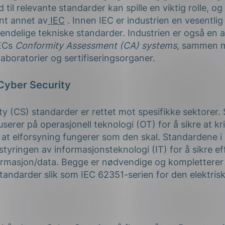
til relevante standarder kan spille en viktig rolle, og i
ant annet av
IEC
. Innen IEC er industrien en vesentlig 
vendelige tekniske standarder. Industrien er også en 
IECs
Conformity Assessment (CA) systems
, sammen m
aboratorier og sertifiseringsorganer.
Cyber Security
ty (CS) standarder er rettet mot spesifikke sektorer.
erer på operasjonell teknologi (OT) for å sikre at kr
at elforsyning fungerer som den skal. Standardene i
styringen av informasjonsteknologi (IT) for å sikre eff
ormasjon/data. Begge er nødvendige og kompletterer
standarder slik som IEC 62351-serien for den elektris