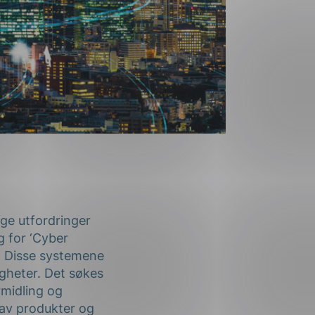
nge utfordringer
g for ‘Cyber
r. Disse systemene
igheter. Det søkes
rmidling og
 av produkter og