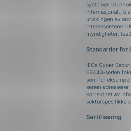
systemer i henhold 
internasjonalt, bl
utviklingen av an
interessentene i 
myndigheter, testl
Standarder for 
IECs Cyber Securi
62443-serien fokus
som for eksempel 
serien adresserer 
korrekthet av inf
sektorspesifikke 
Sertifisering