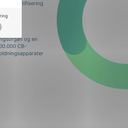
g og sertifisering
fire
ring
n med 520
ringsorgan og en
 100.000 CB-
holdningsapparater