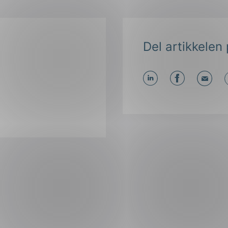
Del artikkelen 
Del
Del
Del
påLinkedIn
påFacebo
påMa