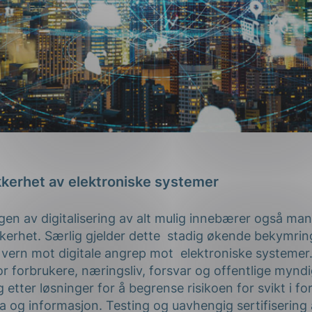
kkerhet av elektroniske systemer
gen av digitalisering av alt mulig innebærer også ma
kkerhet. Særlig gjelder dette stadig økende bekymrin
 si vern mot digitale angrep mot elektroniske systeme
or forbrukere, næringsliv, forsvar og offentlige mynd
g etter løsninger for å begrense risikoen for svikt i fo
a og informasjon. Testing og uavhengig sertifisering