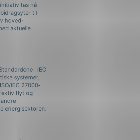
nitiativ tas nå
bidragsyter til
av hoved-
ed aktuelle
 Standardene i IEC
itiske systemer,
 ISO/IEC 27000-
ektiv flyt og
 andre
ke energisektoren.