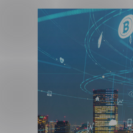
Forsvar og beredskap
Industri og automatiseri
Norsk
English
Lavspenning
Maritime elinstallasjoner
Overføring og distribusj
Samferdsel
Velferdsteknologi