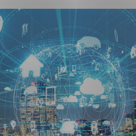
ng
on