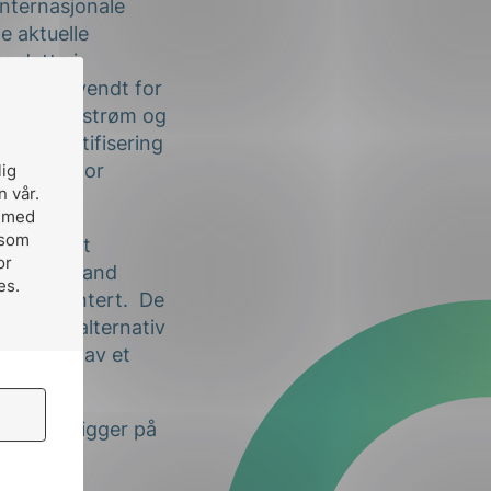
internasjonale
le aktuelle
m dette i
et bli anvendt for
rsyning av strøm og
er på sertifisering
C 27001 for
lig
n vår.
, med
 som
”, har det
or
n
,
ENISA
and
es.
ing presentert. De
t bedre alternativ
ablering av et
ing foreligger på