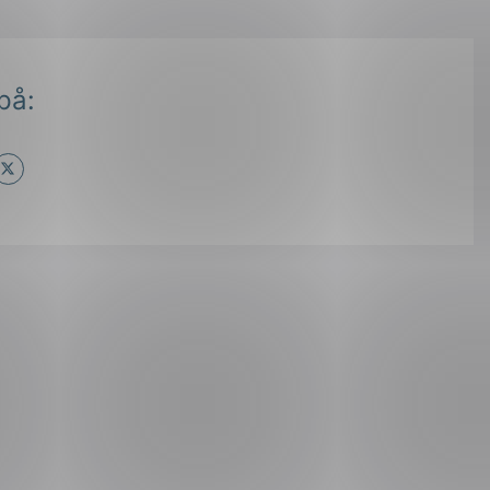
på:
ok
il