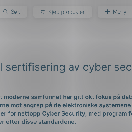
Søk
Meny
Kjøp produkter
narer
ndarder
g
l sertifisering av cyber sec
ardisering
kapet
darder
e
er
et moderne samfunnet har gitt økt fokus på dat
rne mot angrep på de elektroniske systemene ha
er for nettopp Cyber Security, med program fo
r etter disse standardene.