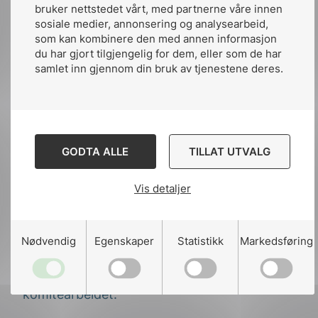
bruker nettstedet vårt, med partnerne våre innen
utviklingen av standardene innen multimedia.
sosiale medier, annonsering og analysearbeid,
Det har ledet meg til medlemskap i NK
som kan kombinere den med annen informasjon
100/209, forteller Kenny Ho.
du har gjort tilgjengelig for dem, eller som de har
samlet inn gjennom din bruk av tjenestene deres.
Forventinger
Som komiteleder har Kenny en viktig
oppgave med å følge arbeidet som skjer
GODTA ALLE
TILLAT UTVALG
internasjonalt. Norge har ingen egne
standarder innenfor dette fagområdet, og
Vis detaljer
standardene som gjelder i det norske
markedet utvikles derfor i de internasjonale
arbeidsgruppene.
Nødvendig
Egenskaper
Statistikk
Markedsføring
Kenny har klare forventninger til hvilke
gevinster han ønsker å få ut av
komitearbeidet.