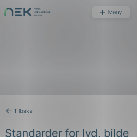
Hopp
til
NEK
Meny
innhold
Søk
arer
Tilbake
arder
Standarder for lyd, bilde
apet