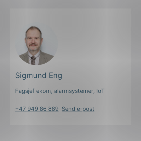
påLinkedIn
påFacebook
påMail
ing
Sigmund Eng
Fagsjef ekom, alarmsystemer, IoT
+47 949 86 889
Send e-post