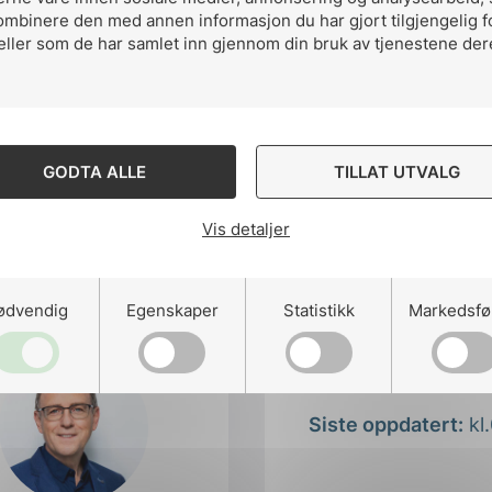
du lese her.
ombinere den med annen informasjon du har gjort tilgjengelig f
eller som de har samlet inn gjennom din bruk av tjenestene der
GODTA ALLE
TILLAT UTVALG
Vis detaljer
ødvendig
Egenskaper
Statistikk
Markedsfø
Publisert av:
Arild K
Publiserte:
24. mai
Siste oppdatert:
kl.