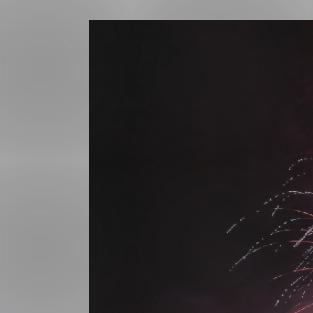
Forsvar og beredskap
Industri og automatiseri
Norsk
English
Lavspenning
Maritime elinstallasjoner
Overføring og distribusj
Samferdsel
Velferdsteknologi