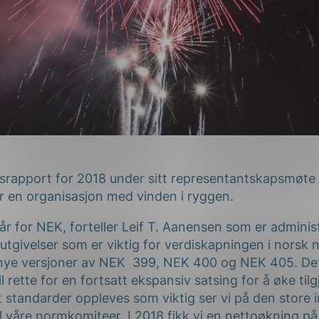
rsrapport for 2018 under sitt representantskapsmøte 
r en organisasjon med vinden i ryggen.
år for NEK, forteller Leif T. Aanensen som er adminis
e utgivelser som er viktig for verdiskapningen i norsk 
i nye versjoner av NEK 399, NEK 400 og NEK 405. D
il rette for en fortsatt ekspansiv satsing for å øke tilg
t standarder oppleves som viktig ser vi på den store
 våre normkomiteer. I 2018 fikk vi en nettoøkning p