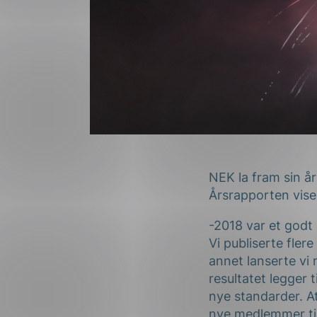
NEK la fram sin å
Årsrapporten vise
-2018 var et godt 
Vi publiserte fler
annet lanserte v
resultatet legger t
nye standarder. A
nye medlemmer til