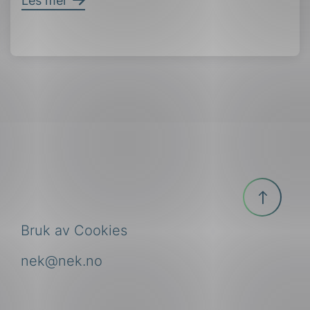
Les mer
Til
toppen
Bruk av Cookies
nek@nek.no