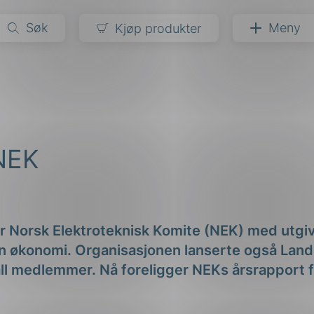
Søk
Meny
Kjøp produkter
narer
ndarder
g
 NEK
ardisering
kapet
darder
e
er
or Norsk Elektroteknisk Komite (NEK) med utgiv
n økonomi. Organisasjonen lanserte også Lan
tall medlemmer. Nå foreligger NEKs årsrapport f