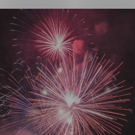
ng
on