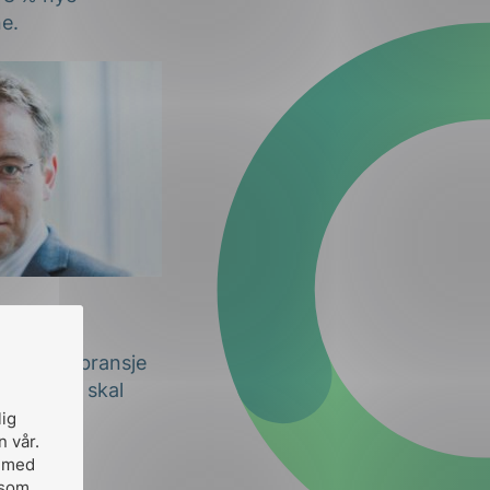
e.
sen
 maritim bransje
 på at vi skal
en skal
lig
n vår.
, med
 som