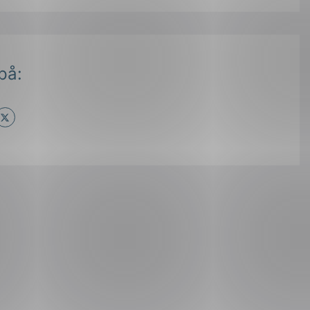
på:
ok
il