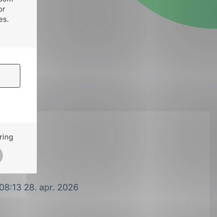
or
es.
ring
jærnli
. 2019
08:13 28. apr. 2026