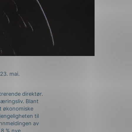
23. mai.
trerende direktør.
næringsliv. Blant
et økonomiske
jengeligheten til
 innmeldingen av
å 8 % nye