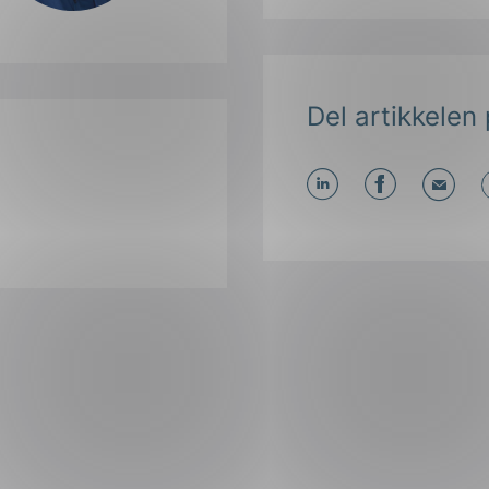
Del artikkelen 
Del
Del
Del
påLinkedIn
påFacebo
påMa