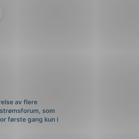
else av flere
dstrømsforum, som
or første gang kun i