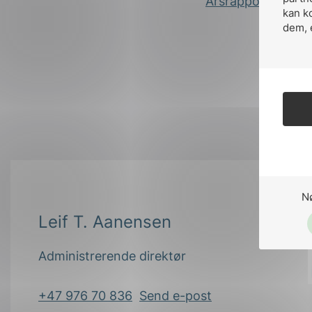
Årsrapporten kan 
kan k
dem, 
N
Leif T. Aanensen
Administrerende direktør
+47 976 70 836
Send e-post