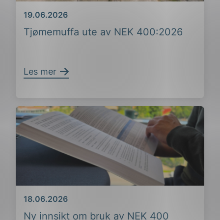
Dato
19.06.2026
Tjømemuffa ute av NEK 400:2026
Les mer
Dato
18.06.2026
Ny innsikt om bruk av NEK 400