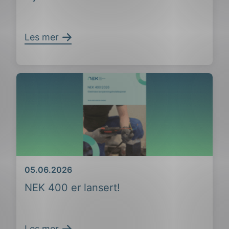
Les mer
Dato
05.06.2026
NEK 400 er lansert!
Les mer