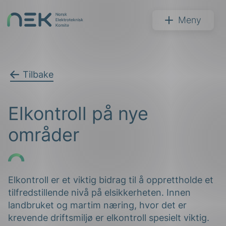
Hopp
til
NEK
Meny
innhold
Tilbake
Søk
Elkontroll på nye
områder
arer
Elkontroll er et viktig bidrag til å opprettholde et
tilfredstillende nivå på elsikkerheten. Innen
arder
landbruket og martim næring, hvor det er
apet
krevende driftsmiljø er elkontroll spesielt viktig.