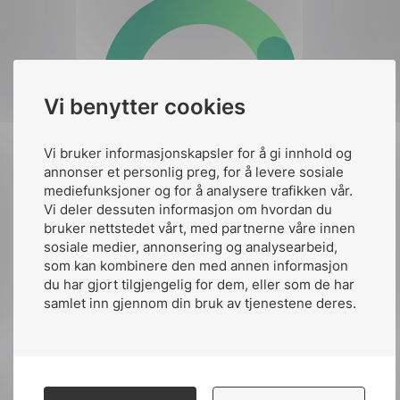
Vi benytter cookies
Publisert av:
Leif Aanensen
Vi bruker informasjonskapsler for å gi innhold og
annonser et personlig preg, for å levere sosiale
Publiserte:
28. nov. 2016
mediefunksjoner og for å analysere trafikken vår.
Vi deler dessuten informasjon om hvordan du
Siste oppdatert:
kl.21:48 20. des. 2021
bruker nettstedet vårt, med partnerne våre innen
sosiale medier, annonsering og analysearbeid,
som kan kombinere den med annen informasjon
du har gjort tilgjengelig for dem, eller som de har
samlet inn gjennom din bruk av tjenestene deres.
Del artikkelen på: