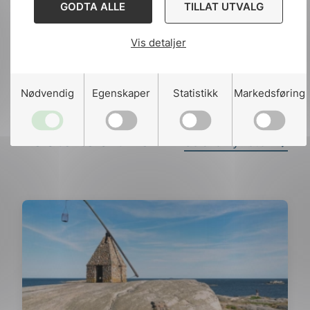
GODTA ALLE
TILLAT UTVALG
Del
Del
Del
Vis detaljer
påLinkedIn
påFacebook
påMail
Nødvendig
Egenskaper
Statistikk
Markedsføring
Relaterte artikler
Se alle nyheter