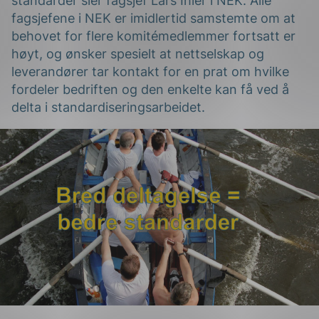
standarder sier fagsjef Lars Ihler i NEK. Alle
fagsjefene i NEK er imidlertid samstemte om at
behovet for flere komitémedlemmer fortsatt er
høyt, og ønsker spesielt at nettselskap og
leverandører tar kontakt for en prat om hvilke
fordeler bedriften og den enkelte kan få ved å
delta i standardiseringsarbeidet.
g
n