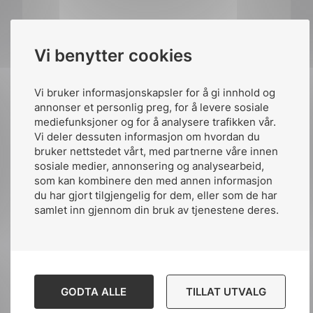
Publisert av:
Lars Ihler
Vi benytter cookies
Publiserte:
28. okt. 2016
Siste oppdatert:
kl.21:48 20. des. 2021
Vi bruker informasjonskapsler for å gi innhold og
annonser et personlig preg, for å levere sosiale
mediefunksjoner og for å analysere trafikken vår.
Vi deler dessuten informasjon om hvordan du
bruker nettstedet vårt, med partnerne våre innen
sosiale medier, annonsering og analysearbeid,
som kan kombinere den med annen informasjon
Del artikkelen på:
du har gjort tilgjengelig for dem, eller som de har
samlet inn gjennom din bruk av tjenestene deres.
Del
Del
Del
påLinkedIn
påFacebook
påMail
GODTA ALLE
TILLAT UTVALG