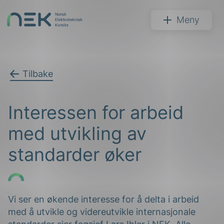
Hopp
til
NEK
Meny
innhold
Tilbake
Søk
Interessen for arbeid
med utvikling av
standarder øker
arer
arder
Vi ser en økende interesse for å delta i arbeid
med å utvikle og videreutvikle internasjonale
apet