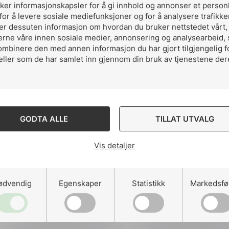
uker informasjonskapsler for å gi innhold og annonser et person
for å levere sosiale mediefunksjoner og for å analysere trafikke
ler dessuten informasjon om hvordan du bruker nettstedet vårt
erne våre innen sosiale medier, annonsering og analysearbeid,
ombinere den med annen informasjon du har gjort tilgjengelig f
eller som de har samlet inn gjennom din bruk av tjenestene der
GODTA ALLE
TILLAT UTVALG
Del artikkelen 
Vis detaljer
Del
Del
Del
ødvendig
Egenskaper
Statistikk
Markedsfø
påLinkedIn
påFacebo
påMa