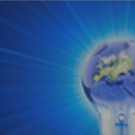
ng
on