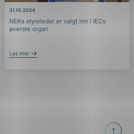
Dato
31.10.2024
NEKs styreleder er valgt inn i IECs
øverste organ
Les mer
Til