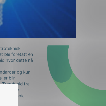
ktroteknisk
et ble foretatt en
eid hvor dette nå
tandarder og kun
ler blir
. Trondvold fra
sjonen har
g Makedonia.