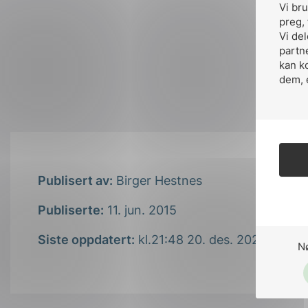
Vi br
preg, 
Vi de
partn
kan k
dem, 
Publisert av:
Birger Hestnes
Publiserte:
11. jun. 2015
Siste oppdatert:
kl.21:48 20. des. 2021
N