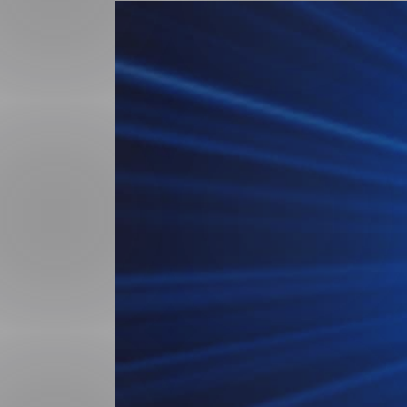
Forsvar og beredskap
Industri og automatiseri
Norsk
English
Lavspenning
Maritime elinstallasjoner
Overføring og distribusj
Samferdsel
Velferdsteknologi