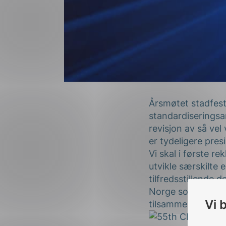
Årsmøtet stadfest
standardiseringsar
revisjon av så vel
er tydeligere presi
Vi skal i første 
utvikle særskilte 
tilfredsstillende 
Norge som er inne
Vi 
tilsammen 33 med