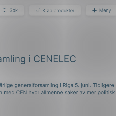
Søk
Meny
Kjøp produkter
narer
ndarder
g
amling i CENELEC
ardisering
kapet
darder
e
er
lige generalforsamling i Riga 5. juni. Tidliger
on med CEN hvor allmenne saker av mer politisk 