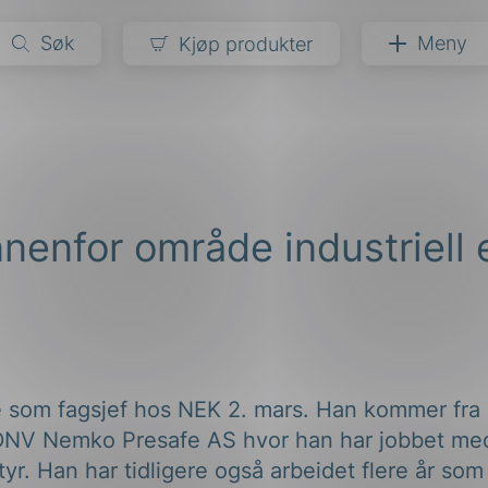
Søk
Meny
Kjøp produkter
narer
ndarder
g
nnenfor område industriell 
ardisering
kapet
darder
e
er
 som fagsjef hos NEK 2. mars. Han kommer fra s
 DNV Nemko Presafe AS hvor han har jobbet me
tyr. Han har tidligere også arbeidet flere år som 