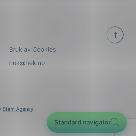
Til
toppen
Bruk av Cookies
nek@nek.no
by
Stem Agency
Standard navigator