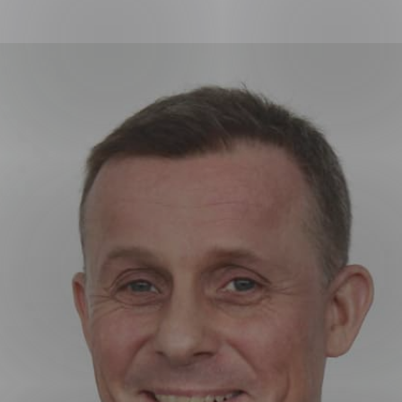
ng
on