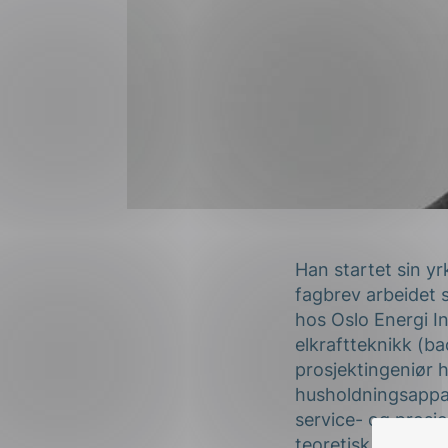
Han startet sin y
fagbrev arbeidet s
hos Oslo Energi In
elkraftteknikk (b
prosjektingeniør 
husholdningsappar
service- og prosje
teoretisk erfaring