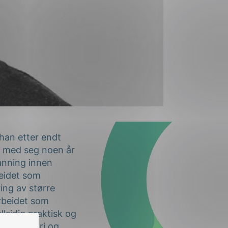
han etter endt
så med seg noen år
danning innen
beidet som
ing av større
arbeidet som
lsidig praktisk og
essindustri og