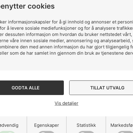
benytter cookies
få særlig ansvar for oppfølging av standardiseringsar
uker informasjonskapsler for å gi innhold og annonser et person
dustri og automasjon samt tilstøtende fagområder.
for å levere sosiale mediefunksjoner og for å analysere trafikke
ler dessuten informasjon om hvordan du bruker nettstedet vårt
erne våre innen sosiale medier, annonsering og analysearbeid,
ombinere den med annen informasjon du har gjort tilgjengelig f
eller som de har samlet inn gjennom din bruk av tjenestene der
GODTA ALLE
TILLAT UTVALG
Vis detaljer
Del artikkelen 
ødvendig
Egenskaper
Statistikk
Markedsfø