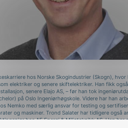
rkeskarriere hos Norske Skogindustrier (Skogn), hvor 
om elektriker og senere skiftelektriker. Han fikk og
stallasjon, senere Elajo AS, – før han tok ingeniørut
achelor) på Oslo Ingeniørhøgskole. Videre har han ar
hos Nemko med særlig ansvar for testing og sertifiser
ater og maskiner. Trond Salater har tidligere også 
ktingeniør hos AF Energi & Miljøteknikk AS. Han har al
 fra lavspenningsinstallasjoner, maskinsikkerhet, pros