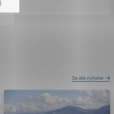
ok
il
Se alle nyheter