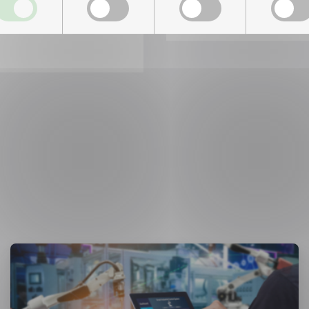
Del
Del
Del
påLinkedIn
påFacebo
påMa