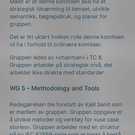
Målet er at denne komiteen skal ha et
strategisk tilnærming til temaet, utvikle
semantikk, begrepsbruk, og planer for
gruppen.
Det er litt uklart hvilken rolle denne komiteen
vil ha i forhold til ordinære komiteer.
Gruppen ledes av «chairman» i TC 8.
Gruppen arbeider på strategisk nivå, det
arbeider ikke direkte med standarder.
WG 5 – Methodology and Tools
Redegjørelsen ble foretatt av Kjell Sand som
er medlem av gruppen. Gruppen oppgave er
å utvikle metoder og verktøy for «use case
stories». Gruppen arbeider med en struktur
på ny IEC 62559-serie som er tenkt å bestå