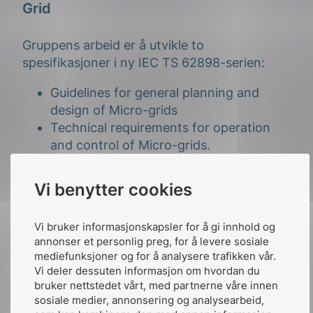
Grid
Gruppens arbeid er å utvikle to
spesifikasjoner i ny IEC TS 62898-serien:
Guidelines for general planning and
design of Micro-grids
Technical requirements for operation
and control of Micro-grids.
PT 62749 Assessment of power quality
Vi benytter cookies
– Characteristics of electricity supplied
by public networks
Vi bruker informasjonskapsler for å gi innhold og
annonser et personlig preg, for å levere sosiale
mediefunksjoner og for å analysere trafikken vår.
Gruppen har to norske medlemmer: Helge
Vi deler dessuten informasjon om hvordan du
Seljeseth (Sintef Energi) og Karstein Brekke
bruker nettstedet vårt, med partnerne våre innen
(Statkraft). Den arbeider med
sosiale medier, annonsering og analysearbeid,
spenningskvalitet i offentlige