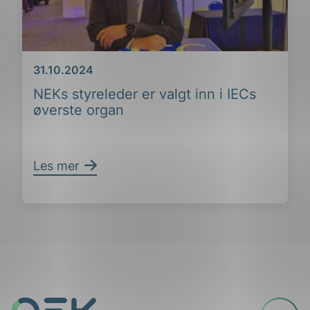
Dato
31.10.2024
NEKs styreleder er valgt inn i IECs
øverste organ
Les mer
Til