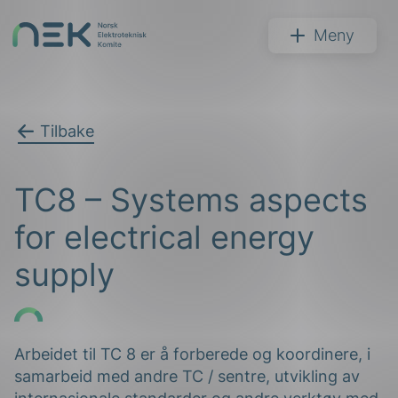
Hopp
til
NEK
Meny
innhold
Tilbake
Søk
TC8 – Systems aspects
for electrical energy
supply
arer
arder
Arbeidet til TC 8 er å forberede og koordinere, i
samarbeid med andre TC / sentre, utvikling av
apet