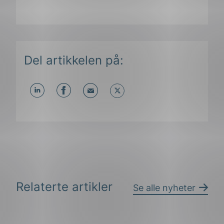
Del artikkelen på:
Del
Del
Del
påLinkedIn
påFacebook
påMail
Relaterte artikler
Se alle nyheter