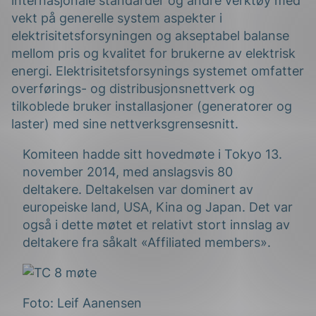
internasjonale standarder og andre verktøy med
vekt på generelle system aspekter i
elektrisitetsforsyningen og akseptabel balanse
mellom pris og kvalitet for brukerne av elektrisk
energi. Elektrisitetsforsynings systemet omfatter
overførings- og distribusjonsnettverk og
tilkoblede bruker installasjoner (generatorer og
laster) med sine nettverksgrensesnitt.
g
Komiteen hadde sitt hovedmøte i Tokyo 13.
november 2014, med anslagsvis 80
deltakere. Deltakelsen var dominert av
n
europeiske land, USA, Kina og Japan. Det var
også i dette møtet et relativt stort innslag av
deltakere fra såkalt «Affiliated members».
Foto: Leif Aanensen