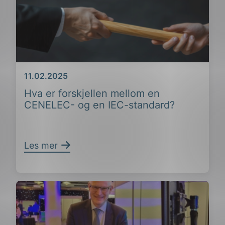
Dato
11.02.2025
Hva er forskjellen mellom en
CENELEC- og en IEC-standard?
ing
Les mer