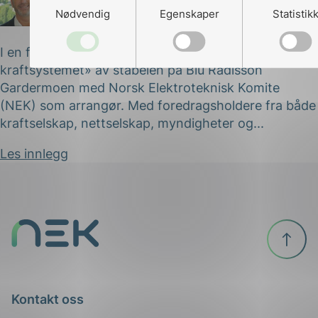
Nødvendig
Egenskaper
Statistik
Arild Kjærnli
Publisert 01.03.2018
I en fullsatt sal gikk seminaret «Det digitale
kraftsystemet» av stabelen på Blu Radisson
Gardermoen med Norsk Elektroteknisk Komite
(NEK) som arrangør. Med foredragsholdere fra både
kraftselskap, nettselskap, myndigheter og...
Les innlegg
Til
toppen
ing
Kontakt oss