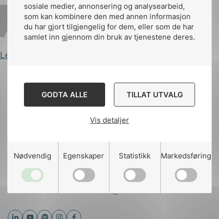
sosiale medier, annonsering og analysearbeid,
som kan kombinere den med annen informasjon
du har gjort tilgjengelig for dem, eller som de har
Iselin Dahl
Publisert 16.05.2024
samlet inn gjennom din bruk av tjenestene deres.
Les innlegg
g
GODTA ALLE
TILLAT UTVALG
Til
Vis detaljer
toppen
n
Kontakt oss
Nødvendig
Egenskaper
Statistikk
Markedsføring
Ansatte
Bruk av Cookies
Kontakt
nek@nek.no