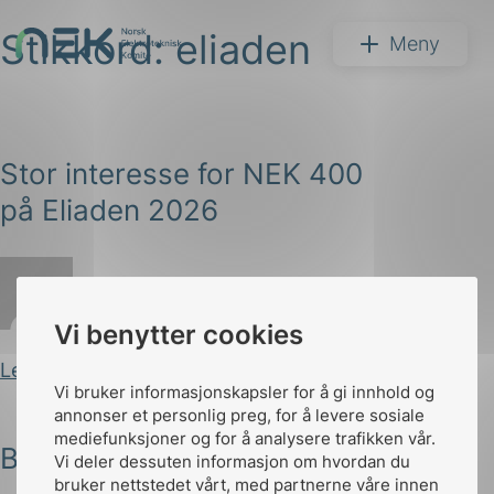
Stikkord:
eliaden
Hopp
NEK
Meny
til
innhold
Stor interesse for NEK 400
på Eliaden 2026
Søk
Iselin Dahl
Publisert 03.06.2026
Vi benytter cookies
Les innlegg
arer
Vi bruker informasjonskapsler for å gi innhold og
annonser et personlig preg, for å levere sosiale
arder
mediefunksjoner og for å analysere trafikken vår.
Besøk NEK på Eliaden 28-30 mai!
Vi deler dessuten informasjon om hvordan du
apet
bruker nettstedet vårt, med partnerne våre innen