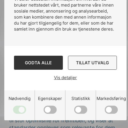
bruker nettstedet vårt, med partnerne våre innen
Gode faglige samtaler
sosiale medier, annonsering og analysearbeid,
som kan kombinere den med annen informasjon
Samtidig opplevde vi stor aktivitet på
du har gjort tilgjengelig for dem, eller som de har
samlet inn gjennom din bruk av tjenestene deres.
standen gjennom hele messen. Standard
Online var til stede med salg av NEK
400:2026, og bestillingene strømmet inn.
Like viktig som salget, var de mange gode
samtalene med installatører, rådgivere,
GODTA ALLE
TILLAT UTVALG
produsenter og andre fagfolk som tok turen
innom for å hilse på, stille spørsmål eller
Vis detaljer
komme med innspill.
Mange studenter og elever viste stor
Nødvendig
Egenskaper
Statistikk
Markedsføring
interesse for både NEK 400:2026 og
arbeidet med standardisering.
Nysgjerrigheten og engasjementet gir grunn
til stor optimisme for fremtiden, og viser at
standarder oppleves som relevante for dem