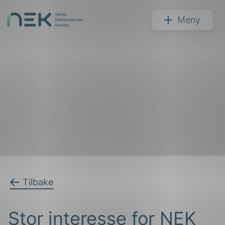
Hopp
til
NEK
Meny
innhold
Søk
arer
Tilbake
arder
Stor interesse for NEK
apet