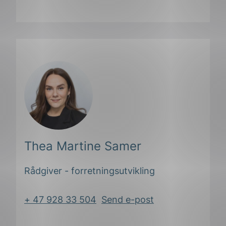
Del
Del
Del
påLinkedIn
påFacebook
påMail
Thea Martine Samer
Rådgiver - forretningsutvikling
+ 47 928 33 504
Send e-post