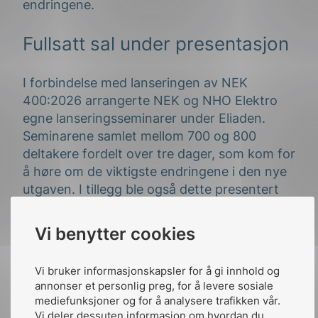
endringene.
Fullsatt sal under presentasjon
I forbindelse med lanseringen av NEK
400:2026 arrangerte NEK og NHO Elektro
egne lanseringsseminarer under Eliaden.
Seminarene samlet mellom 700 og 800
deltakere fordelt over tre dager, som kom for
å høre om de viktigste endringene i den nye
utgaven. I tillegg ble også dette presentert
i et webinar, hvor påmeldingene passerte
4.500. Den store oppslutningen viser den
Vi benytter cookies
betydelige interessen for standardisering og
for utviklingen av regelverket som ligger til
Vi bruker informasjonskapsler for å gi innhold og
grunn for en sikker og fremtidsrettet
annonser et personlig preg, for å levere sosiale
elektrobransje.
mediefunksjoner og for å analysere trafikken vår.
Vi deler dessuten informasjon om hvordan du