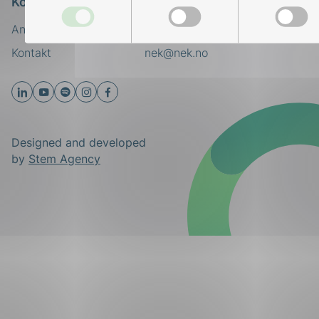
Kontakt oss
Ansatte
Bruk av Cookies
Kontakt
nek@nek.no
Designed and developed
by
Stem Agency
ing