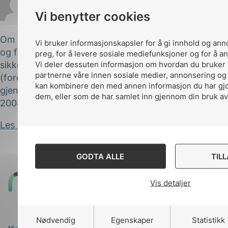
Vi benytter cookies
Marianne Krosby
Publisert 13.02.2017
Om produktet Forskriften gjelder alt elektrisk utstyr
Vi bruker informasjonskapsler for å gi innhold og ann
og fastsetter bl.a. krav til det elektriske utstyrets
preg, for å levere sosiale mediefunksjoner og for å an
Vi deler dessuten informasjon om hvordan du bruker 
sikkerhet og elektromagnetisk kompatibilitet
partnerne våre innen sosiale medier, annonsering og
(forenlighet). Forskriftens bestemmelser
kan kombinere den med annen informasjon du har gjort
gjennomfører bl.a. de to direktivene, direktiv
dem, eller som de har samlet inn gjennom din bruk av
2004/108/EF om...
Les innlegg
GODTA ALLE
TIL
Til
Vis detaljer
toppen
Nødvendig
Egenskaper
Statistikk