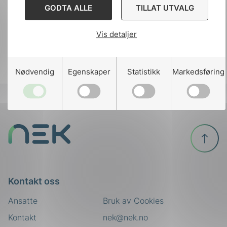
GODTA ALLE
TILLAT UTVALG
Lorem ipsum dolor sit amet, consectetur
adipiscing elit. In auctor, arcu et malesuada
Vis detaljer
sollicitudin, lectus erat ultricies eros, eget
tristique diam eros nec nisi.
Nødvendig
Egenskaper
Statistikk
Markedsføring
Til
toppen
Kontakt oss
Ansatte
Bruk av Cookies
Kontakt
nek@nek.no