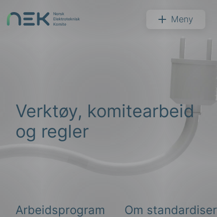
Hopp
til
NEK
Meny
innhold
Søk
Verktøy, komitearbeid
og regler
arer
arder
apet
Arbeidsprogram
Om standardiser