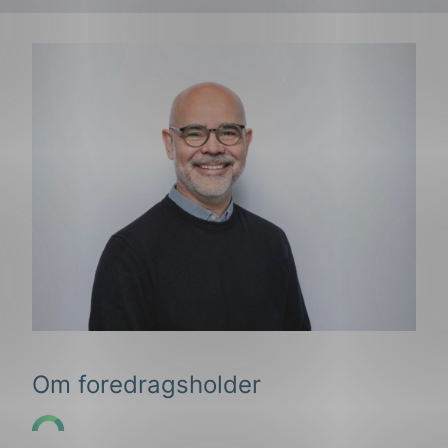
g
n
Om foredragsholder