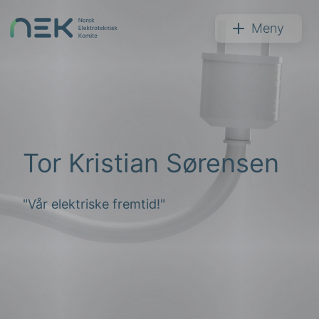
Hopp
til
NEK
Meny
innhold
Søk
Tor Kristian Sørensen
"Vår elektriske fremtid!"
arer
arder
apet