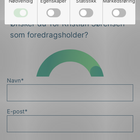
Nødvendig
Egenskaper
Statistikk
Markedsføring
Ønsker du Tor Kristian Sørensen
som foredragsholder?
Navn*
E-post*