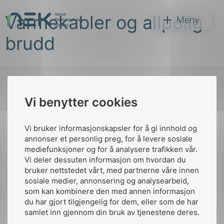
Hopp
Varmekabler og allpolig
til
NEK
Meny
innhold
brudd
Vi benytter cookies
Søk
Til
toppen
Vi bruker informasjonskapsler for å gi innhold og
annonser et personlig preg, for å levere sosiale
mediefunksjoner og for å analysere trafikken vår.
Vi deler dessuten informasjon om hvordan du
Kontakt oss
bruker nettstedet vårt, med partnerne våre innen
arer
sosiale medier, annonsering og analysearbeid,
Ansatte
Bruk av Cookies
som kan kombinere den med annen informasjon
arder
Kontakt
nek@nek.no
du har gjort tilgjengelig for dem, eller som de har
apet
samlet inn gjennom din bruk av tjenestene deres.