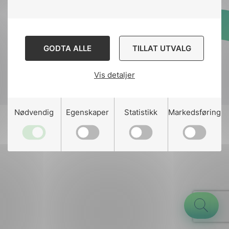
Designed and developed
GODTA ALLE
TILLAT UTVALG
by
Stem Agency
Vis detaljer
g
Nødvendig
Egenskaper
Statistikk
Markedsføring
n