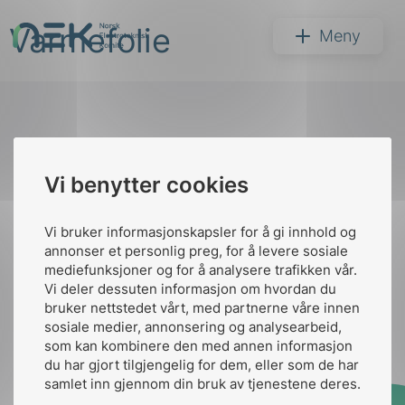
Hopp
Varmefolie
til
NEK
Meny
innhold
Til
Vi benytter cookies
Søk
toppen
Vi bruker informasjonskapsler for å gi innhold og
annonser et personlig preg, for å levere sosiale
Kontakt oss
mediefunksjoner og for å analysere trafikken vår.
Vi deler dessuten informasjon om hvordan du
Ansatte
Bruk av Cookies
bruker nettstedet vårt, med partnerne våre innen
arer
Kontakt
nek@nek.no
sosiale medier, annonsering og analysearbeid,
som kan kombinere den med annen informasjon
arder
du har gjort tilgjengelig for dem, eller som de har
apet
samlet inn gjennom din bruk av tjenestene deres.