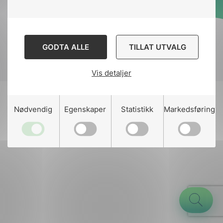
Designed and developed
by
Stem Agency
GODTA ALLE
TILLAT UTVALG
Vis detaljer
g
Nødvendig
Egenskaper
Statistikk
Markedsføring
n