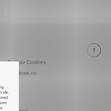
Til
toppen
Bruk av Cookies
nek@nek.no
lig
n vår.
, med
 som
or
by
Stem Agency