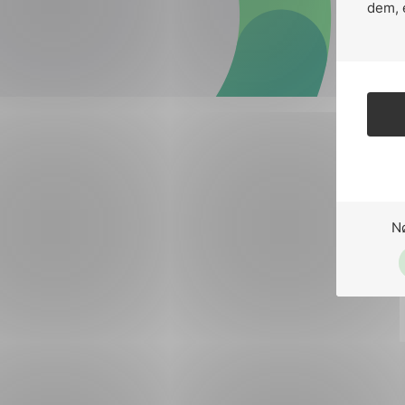
Forsvar og beredskap
dem, 
Industri og automatiseri
Norsk
English
Lavspenning
Maritime elinstallasjoner
Overføring og distribusj
Samferdsel
N
Velferdsteknologi