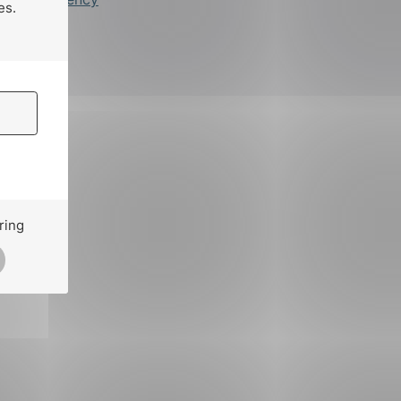
es.
ring