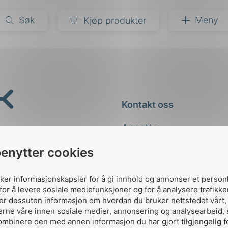
Søk
Meny
Kjøp produkter
narer
ndarder
g
Kontakt oss
ardisering
kapet
Ansatte
darder
e
Kontakt
benytter cookies
er
uker informasjonskapsler for å gi innhold og annonser et person
for å levere sosiale mediefunksjoner og for å analysere trafikke
ler dessuten informasjon om hvordan du bruker nettstedet vårt
erne våre innen sosiale medier, annonsering og analysearbeid,
ombinere den med annen informasjon du har gjort tilgjengelig f
Designed and developed 