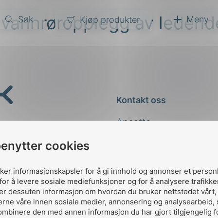
t vannrøropplegg av ledend
Søk
Meny
Kjøp produkter
narer
ndarder
g
Kontakt oss
ardisering
kapet
Ansatte
darder
e
Kontakt
benytter cookies
er
uker informasjonskapsler for å gi innhold og annonser et person
for å levere sosiale mediefunksjoner og for å analysere trafikke
ler dessuten informasjon om hvordan du bruker nettstedet vårt
erne våre innen sosiale medier, annonsering og analysearbeid,
ombinere den med annen informasjon du har gjort tilgjengelig f
Designed and developed 