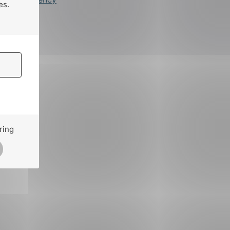
es.
ring