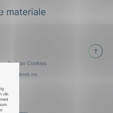
e materiale
Til
toppen
Bruk av Cookies
nek@nek.no
lig
n vår.
, med
 som
or
by
Stem Agency