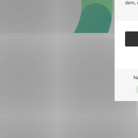
Forsvar og beredskap
dem, 
Industri og automatiseri
Norsk
English
Lavspenning
Maritime elinstallasjoner
Overføring og distribusj
Samferdsel
N
Velferdsteknologi