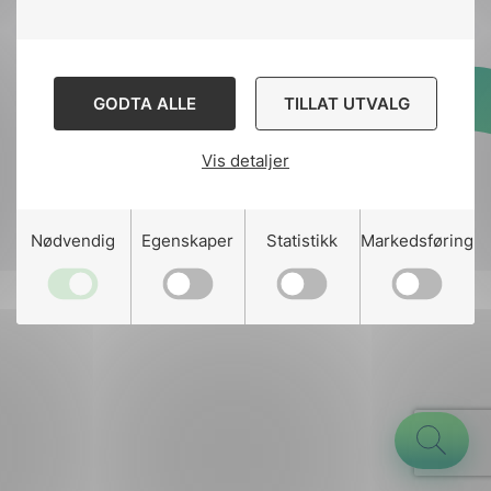
GODTA ALLE
TILLAT UTVALG
Designed and developed
by
Stem Agency
Vis detaljer
g
Nødvendig
Egenskaper
Statistikk
Markedsføring
n