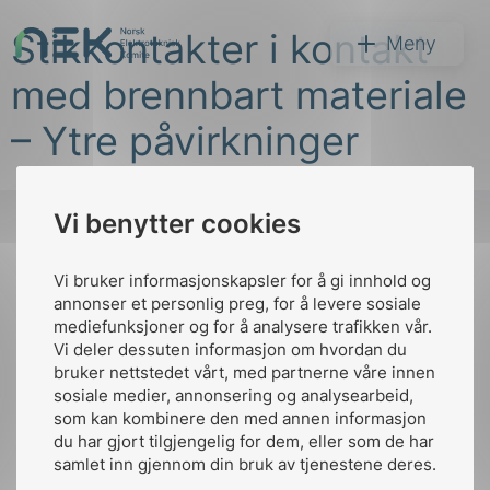
Hopp
Stikkontakter i kontakt
til
NEK
Meny
innhold
med brennbart materiale
– Ytre påvirkninger
Vi benytter cookies
Søk
Vi bruker informasjonskapsler for å gi innhold og
Til
annonser et personlig preg, for å levere sosiale
toppen
mediefunksjoner og for å analysere trafikken vår.
Vi deler dessuten informasjon om hvordan du
bruker nettstedet vårt, med partnerne våre innen
arer
sosiale medier, annonsering og analysearbeid,
Kontakt oss
som kan kombinere den med annen informasjon
arder
du har gjort tilgjengelig for dem, eller som de har
Ansatte
Bruk av Cookies
apet
samlet inn gjennom din bruk av tjenestene deres.
Kontakt
nek@nek.no