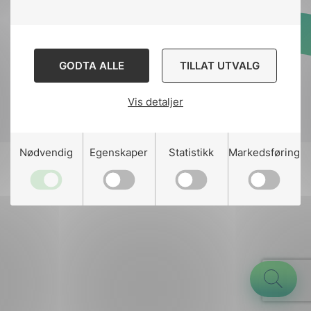
Designed and developed
GODTA ALLE
TILLAT UTVALG
by
Stem Agency
Vis detaljer
g
Nødvendig
Egenskaper
Statistikk
Markedsføring
n