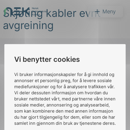
Hopp
Skjøting kabler evnt
til
NEK
Meny
innhold
avgreining
Vi benytter cookies
Søk
Til
toppen
Vi bruker informasjonskapsler for å gi innhold og
annonser et personlig preg, for å levere sosiale
mediefunksjoner og for å analysere trafikken vår.
Vi deler dessuten informasjon om hvordan du
Kontakt oss
bruker nettstedet vårt, med partnerne våre innen
arer
sosiale medier, annonsering og analysearbeid,
Ansatte
Bruk av Cookies
som kan kombinere den med annen informasjon
arder
Kontakt
nek@nek.no
du har gjort tilgjengelig for dem, eller som de har
apet
samlet inn gjennom din bruk av tjenestene deres.