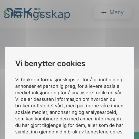
Hopp
Sikringsskap
til
NEK
Meny
innhold
Til
Vi benytter cookies
Søk
toppen
Vi bruker informasjonskapsler for å gi innhold og
annonser et personlig preg, for å levere sosiale
Kontakt oss
mediefunksjoner og for å analysere trafikken vår.
Vi deler dessuten informasjon om hvordan du
Ansatte
Bruk av Cookies
bruker nettstedet vårt, med partnerne våre innen
arer
Kontakt
nek@nek.no
sosiale medier, annonsering og analysearbeid,
som kan kombinere den med annen informasjon
arder
du har gjort tilgjengelig for dem, eller som de har
apet
samlet inn gjennom din bruk av tjenestene deres.