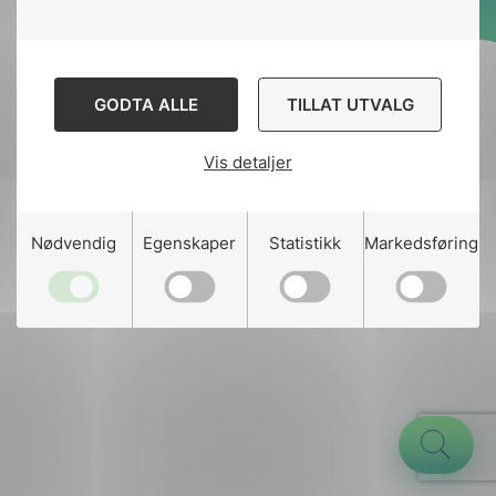
Designed and developed
by
Stem Agency
GODTA ALLE
TILLAT UTVALG
Vis detaljer
g
Nødvendig
Egenskaper
Statistikk
Markedsføring
n