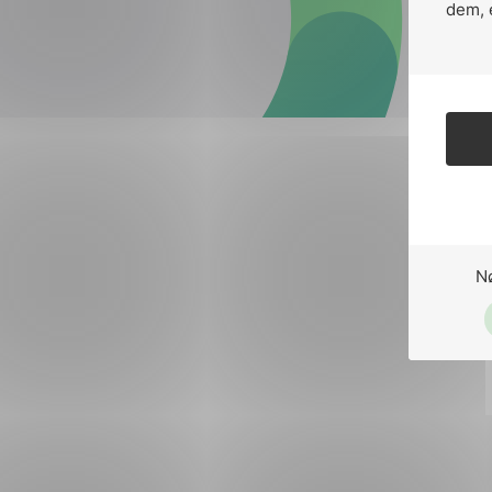
Forsvar og beredskap
dem, 
Industri og automatiseri
Norsk
English
Lavspenning
Maritime elinstallasjoner
Overføring og distribusj
Samferdsel
N
Velferdsteknologi