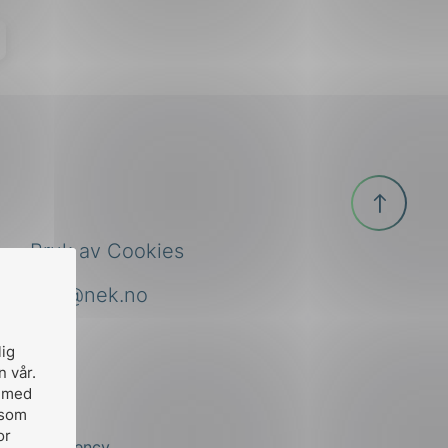
Til
toppen
Bruk av Cookies
nek@nek.no
lig
n vår.
, med
 som
or
by
Stem Agency