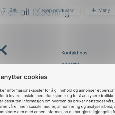
v el-bil ladening
Søk
Meny
Kjøp produkter
narer
ndarder
g
Kontakt oss
ardisering
kapet
Ansatte
darder
e
Kontakt
benytter cookies
er
uker informasjonskapsler for å gi innhold og annonser et person
for å levere sosiale mediefunksjoner og for å analysere trafikke
ler dessuten informasjon om hvordan du bruker nettstedet vårt
erne våre innen sosiale medier, annonsering og analysearbeid,
ombinere den med annen informasjon du har gjort tilgjengelig f
Designed and developed 