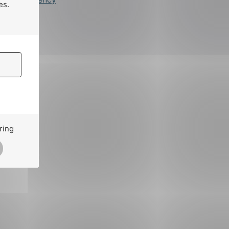
es.
ring