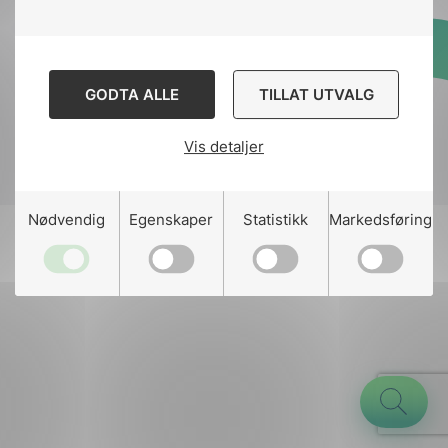
Designed and developed
GODTA ALLE
TILLAT UTVALG
by
Stem Agency
Vis detaljer
g
Nødvendig
Egenskaper
Statistikk
Markedsføring
n