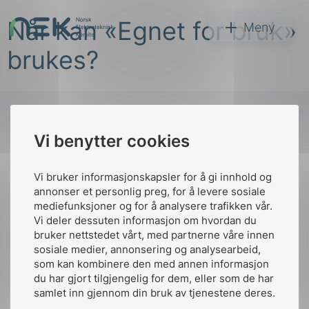
Hopp
Når kan «Egnet for bruk»
til
NEK
Meny
innhold
brukes?
Vi benytter cookies
Søk
Til
toppen
Vi bruker informasjonskapsler for å gi innhold og
annonser et personlig preg, for å levere sosiale
mediefunksjoner og for å analysere trafikken vår.
Vi deler dessuten informasjon om hvordan du
Kontakt oss
bruker nettstedet vårt, med partnerne våre innen
arer
sosiale medier, annonsering og analysearbeid,
Ansatte
Bruk av Cookies
som kan kombinere den med annen informasjon
arder
Kontakt
nek@nek.no
du har gjort tilgjengelig for dem, eller som de har
apet
samlet inn gjennom din bruk av tjenestene deres.